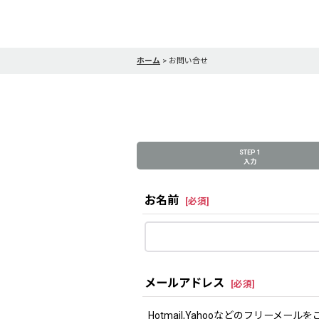
ホーム
>
お問い合せ
STEP 1
入力
お名前
[
必須
]
メールアドレス
[
必須
]
Hotmail,Yahooなどのフリ