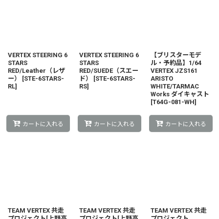
VERTEX STEERING 6
VERTEX STEERING 6
【ブリスターモデ
STARS
STARS
ル・予約品】1/64
RED/Leather（レザ
RED/SUEDE（スエー
VERTEX JZS161
ー）
[
STE-6STARS-
ド）
[
STE-6STARS-
ARISTO
RL
]
RS
]
WHITE/TARMAC
Works ダイキャスト
[
T64G-081-WH
]
カートに入れる
カートに入れる
カートに入れる
TEAM VERTEX 共走
TEAM VERTEX 共走
TEAM VERTEX 共走
プロジェクト[上野高
プロジェクト[上野高
プロジェクト