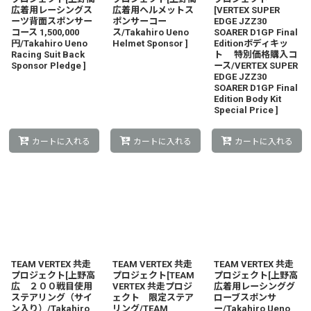
広着用レーシングス
広着用ヘルメットス
[VERTEX SUPER
ーツ背面スポンサー
ポンサーコー
EDGE JZZ30
コース 1,500,000
ス/Takahiro Ueno
SOARER D1GP Final
円/Takahiro Ueno
Helmet Sponsor ]
Editionボディキッ
Racing Suit Back
ト 特別価格購入コ
Sponsor Pledge ]
ース/VERTEX SUPER
EDGE JZZ30
SOARER D1GP Final
Edition Body Kit
Special Price ]
カートに入れる
カートに入れる
カートに入れる
TEAM VERTEX 共走
TEAM VERTEX 共走
TEAM VERTEX 共走
プロジェクト[上野高
プロジェクト[TEAM
プロジェクト[上野高
広 ２００戦目使用
VERTEX 共走プロジ
広着用レーシンググ
ステアリング（サイ
ェクト 限定ステア
ローブスポンサ
ン入り）/Takahiro
リング/TEAM
ー/Takahiro Ueno