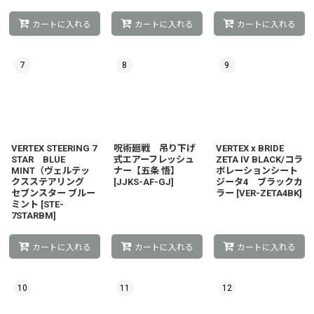
カートに入れる
カートに入れる
カートに入れる
7
8
9
VERTEX STEERING 7
呪術廻戦 吊り下げ
VERTEX x BRIDE
STAR BLUE
式エアーフレッシュ
ZETA IV BLACK/コラ
MINT（ヴェルテッ
ナー【五条 悟】
ボレーションシート
クスステアリング
[
JJKS-AF-GJ
]
ジータ4 ブラックカ
セブンスター ブルー
ラー
[
VER-ZETA4BK
]
ミント
[
STE-
7STARBM
]
カートに入れる
カートに入れる
カートに入れる
10
11
12