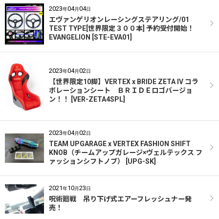
2023
04
04
年
月
日
エヴァンゲリオンレーシングステアリング/01
TEST TYPE[世界限定３００本] 予約受付開始！
EVANGELION [STE-EVA01]
2023
04
02
年
月
日
【世界限定10脚】VERTEX x BRIDE ZETA IV コラ
ボレーションシート ＢＲＩＤＥロゴバージョ
ン！！ [VER-ZETA4SPL]
2023
04
02
年
月
日
TEAM UPGARAGE x VERTEX FASHION SHIFT
KNOB（チームアップガレージ×ヴェルテックス フ
ァッションシフトノブ） [UPG-SK]
2021
10
23
年
月
日
呪術廻戦 吊り下げ式エアーフレッシュナー発
売！