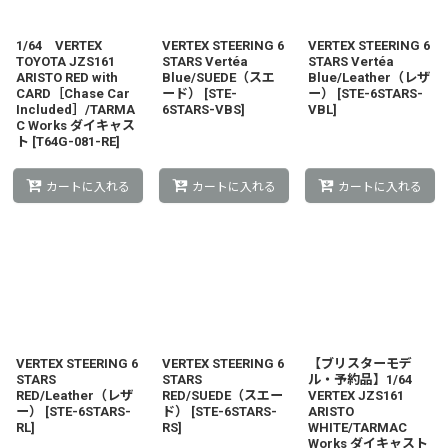
1/64 VERTEX
VERTEX STEERING 6
VERTEX STEERING 6
TOYOTA JZS161
STARS Vertéa
STARS Vertéa
ARISTO RED with
Blue/SUEDE（スエ
Blue/Leather（レザ
CARD［Chase Car
ード）
[
STE-
ー）
[
STE-6STARS-
Included］/TARMA
6STARS-VBS
]
VBL
]
C Works ダイキャス
ト
[
T64G-081-RE
]
カートに入れる
カートに入れる
カートに入れる
VERTEX STEERING 6
VERTEX STEERING 6
【ブリスターモデ
STARS
STARS
ル・予約品】1/64
RED/Leather（レザ
RED/SUEDE（スエー
VERTEX JZS161
ー）
[
STE-6STARS-
ド）
[
STE-6STARS-
ARISTO
RL
]
RS
]
WHITE/TARMAC
Works ダイキャスト