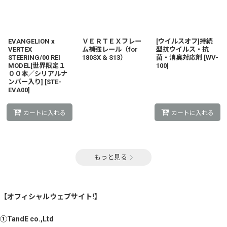
EVANGELION x
ＶＥＲＴＥＸフレー
[ウイルスオフ]持続
VERTEX
ム補強レール（for
型抗ウイルス・抗
STEERING/00 REI
180SX & S13）
菌・消臭対応剤
[
WV-
MODEL[世界限定１
100
]
００本／シリアルナ
ンバー入り]
[
STE-
EVA00
]
カートに入れる
カートに入れる
もっと見る
【オフィシャルウェブサイト!】
①TandE co.,Ltd