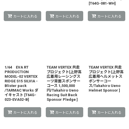
[
T64G-081-WH
]
カートに入れる
カートに入れる
カートに入れる
1/64 EVA RT
TEAM VERTEX 共走
TEAM VERTEX 共走
PRODUCTION
プロジェクト[上野高
プロジェクト[上野高
MODEL-02 VERTEX
広着用レーシングス
広着用ヘルメットス
RIDGE S15 SILVIA -
ーツ背面スポンサー
ポンサーコー
Blister pack
コース 1,500,000
ス/Takahiro Ueno
/TARMAC Works ダ
円/Takahiro Ueno
Helmet Sponsor ]
イキャスト
[
T64G-
Racing Suit Back
023-EVA02-B
]
Sponsor Pledge ]
カートに入れる
カートに入れる
カートに入れる