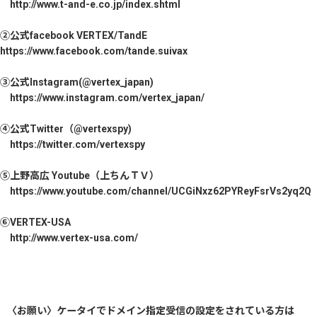
http://www.t-and-e.co.jp/index.shtml
②公式facebook VERTEX/TandE
https://www.facebook.com/tande.suivax
③公式Instagram(@vertex_japan)
https://www.instagram.com/vertex_japan/
④公式Twitter（@vertexspy)
https://twitter.com/vertexspy
⑤上野高広 Youtube（上ちんＴＶ）
https://www.youtube.com/channel/UCGiNxz62PYReyFsrVs2yq2Q
⑥VERTEX-USA
http://www.vertex-usa.com/
〈お願い〉ケータイでドメイン指定受信の設定をされている方は