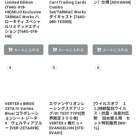
Limited Edition
Car+Trading Cards
ン）仕様
[
ADVAN04
]
(T64G-018-
Combo
HK)MIJO Exclusive
Set/TARMAC Works
TARMAC Works ハ
ダイキャスト
[
T64G-
ローキティ スペシャ
080-TE3005
]
ルリミテッドエディ
ション
[
T64G-018-
HK
]
カートに入れる
カートに入れる
カートに入れる
4
5
6
VERTEX x BRIDE
エヴァンゲリオンレ
[ウイルスオフ １
ZETA IV Vertéa
ーシングステアリン
Ｌ]持続型抗ウイル
Blue/コラボレーシ
グ/01 TEST TYPE[世
ス・抗菌・消臭対応
ョンシート ジータ
界限定３００本]
剤 詰め替え用 セ
4 ヴェルティアブル
VERTEX x 俺だっ ×
ット特別販売
[
WV-
ー
[
VER-ZETA4VB
]
EVANGELION
[
STE-
1L
]
EVA01
]