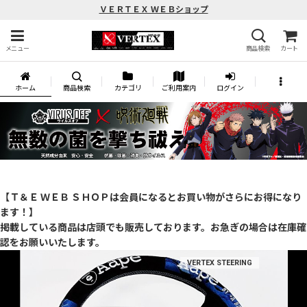
ＶＥＲＴＥＸ ＷＥＢショップ
メニュー
商品検索
カート
ホーム
商品検索
カテゴリ
ご利用案内
ログイン
【Ｔ＆Ｅ ＷＥＢ ＳＨＯＰは会員になるとお買い物がさらにお得になり
ます！】
掲載している商品は店頭でも販売しております。お急ぎの場合は在庫確
認をお願いいたします。
VERTEX STEERING