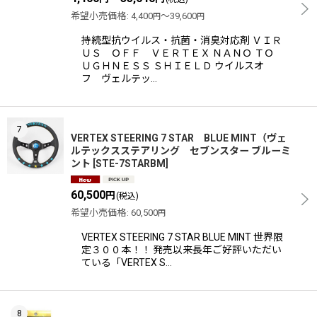
希望小売価格
:
4,400
～39,600
円
円
持続型抗ウイルス・抗菌・消臭対応剤 ＶＩＲ
ＵＳ ＯＦＦ ＶＥＲＴＥＸ ＮＡＮＯ ＴＯ
ＵＧＨＮＥＳＳ ＳＨＩＥＬＤ ウイルスオ
フ ヴェルテッ…
7
VERTEX STEERING 7 STAR BLUE MINT（ヴェ
ルテックスステアリング セブンスター ブルーミ
ント
[
STE-7STARBM
]
60,500
円
(税込)
希望小売価格
:
60,500
円
VERTEX STEERING 7 STAR BLUE MINT 世界限
定３００本！！ 発売以来長年ご好評いただい
ている「VERTEX S…
8