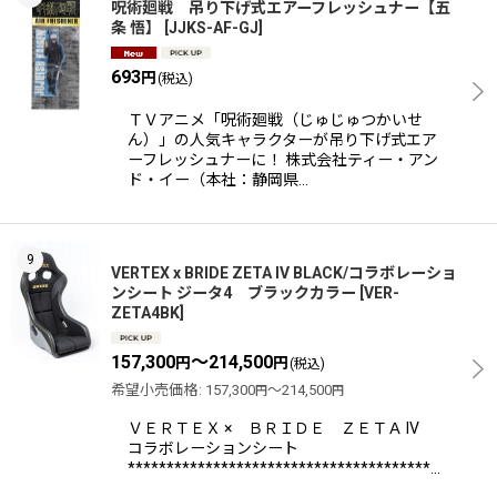
呪術廻戦 吊り下げ式エアーフレッシュナー【五
条 悟】
[
JJKS-AF-GJ
]
693
円
(税込)
ＴＶアニメ「呪術廻戦（じゅじゅつかいせ
ん）」の人気キャラクターが吊り下げ式エア
ーフレッシュナーに！ 株式会社ティー・アン
ド・イー（本社：静岡県…
9
VERTEX x BRIDE ZETA IV BLACK/コラボレーショ
ンシート ジータ4 ブラックカラー
[
VER-
ZETA4BK
]
157,300
～214,500
円
円
(税込)
希望小売価格
:
157,300
～214,500
円
円
ＶＥＲＴＥＸ × ＢＲＩＤＥ ＺＥＴＡ IV
コラボレーションシート
***************************************…