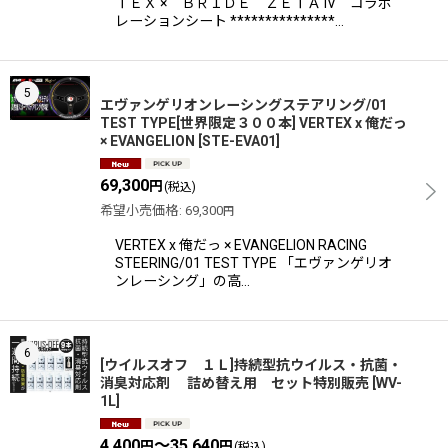
ＴＥＸ × ＢＲＩＤＥ ＺＥＴＡ IV コラボ
レーションシート ***************…
5
エヴァンゲリオンレーシングステアリング/01
TEST TYPE[世界限定３００本] VERTEX x 俺だっ
× EVANGELION
[
STE-EVA01
]
69,300
円
(税込)
希望小売価格
:
69,300
円
VERTEX x 俺だっ × EVANGELION RACING
STEERING/01 TEST TYPE 「エヴァンゲリオ
ンレーシング」の高…
6
[ウイルスオフ １Ｌ]持続型抗ウイルス・抗菌・
消臭対応剤 詰め替え用 セット特別販売
[
WV-
1L
]
4,400
～35,640
円
円
(税込)