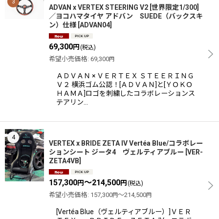
3
ADVAN x VERTEX STEERING V2 [世界限定1/300]
／ヨコハマタイヤ アドバン SUEDE（バックスキ
ン）仕様
[
ADVAN04
]
69,300
円
(税込)
希望小売価格
:
69,300
円
ＡＤＶＡＮ × ＶＥＲＴＥＸ ＳＴＥＥＲＩＮＧ
Ｖ２ 横浜ゴム公認！[ＡＤＶＡＮ]と[ＹＯＫＯ
ＨＡＭＡ]ロゴを刺繍したコラボレーションス
テアリン…
4
VERTEX x BRIDE ZETA IV Vertéa Blue/コラボレー
ションシート ジータ4 ヴェルティアブルー
[
VER-
ZETA4VB
]
157,300
～214,500
円
円
(税込)
希望小売価格
:
157,300
～214,500
円
円
[Vertéa Blue（ヴェルティアブルー）]ＶＥＲ