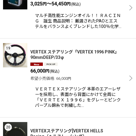
3,025
～54,450
円
円
(税込)
マルチ高性能エンジンオイル！！ ＲＡＣＩＮ
Ｇ 誕生 商品説明： 厳選されたPAOとエス
テルをバランスよくブレンドした100％化学…
19
VERTEX ステアリング「VERTEX 1996 PINK」
90mmDEEP/33φ
66,000
円
(税込)
希望小売価格
:
66,000
円
ＶＥＲＴＥＸステアリング 本革のエアーレザ
ーを採用し、表面から背面にかけて全周に
「ＶＥＲＴＥＸ １９９６」をグレーとピンク
パープル錦糸で刺繍した…
20
VERTEXステアリング[VERTEX HELLS