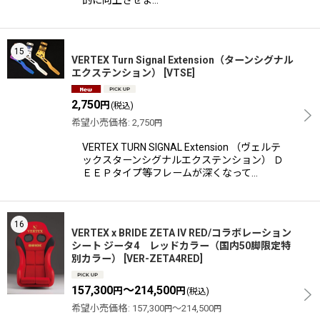
的に向上させま…
15
VERTEX Turn Signal Extension（ターンシグナル
エクステンション）
[
VTSE
]
2,750
円
(税込)
希望小売価格
:
2,750
円
VERTEX TURN SIGNAL Extension （ヴェルテ
ックスターンシグナルエクステンション） Ｄ
ＥＥＰタイプ等フレームが深くなって…
16
VERTEX x BRIDE ZETA IV RED/コラボレーション
シート ジータ4 レッドカラー（国内50脚限定特
別カラー）
[
VER-ZETA4RED
]
157,300
～214,500
円
円
(税込)
希望小売価格
:
157,300
～214,500
円
円