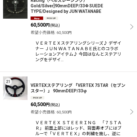
Racing（ヘルスレーシング）
Gold/Silver]90mmDEEP/33Φ SUEDE
TYPE/Designed by JUN WATANABE
60,500
円
(税込)
希望小売価格
:
60,500
円
ＶＥＲＴＥＸステアリングシリーズ♪ デザイ
ナー ＪＵＮ ＷＡＴＡＮＡＢＥ氏とのコラボ
レーションアイテム♪ 今回はなんとステアリ
ングをデザイ…
21
VERTEXステアリング 「VERTEX 7STAR（セブン
スター）」 90mmDEEP/33φ
60,500
円
(税込)
希望小売価格
:
60,500
円
ＶＥＲＴＥＸ ＳＴＥＥＲＩＮＧ 「７ＳＴＡ
Ｒ」 前面上部にはレッド、背面寿オブにはブ
ルーで「ＶＥＲＴＥＸ」の刺繍を施し、逆に