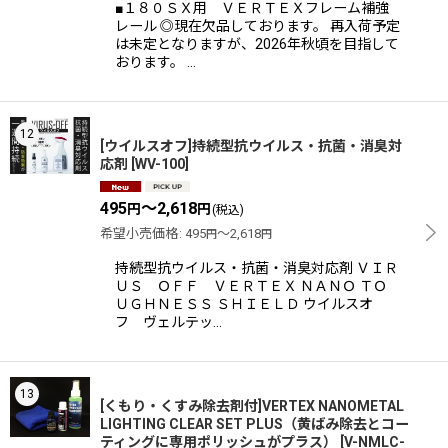
■１８０ＳＸ用 ＶＥＲＴＥＸフレーム補強
レール ◎現在欠品しております。 再入荷予定
は未定となりますが、2026年秋頃を目指して
おります。 …
12
[ウイルスオフ]持続型抗ウイルス・抗菌・消臭対
応剤
[
WV-100
]
495
～2,618
円
円
(税込)
希望小売価格
:
495
～2,618
円
円
持続型抗ウイルス・抗菌・消臭対応剤 ＶＩＲ
ＵＳ ＯＦＦ ＶＥＲＴＥＸ ＮＡＮＯ ＴＯ
ＵＧＨＮＥＳＳ ＳＨＩＥＬＤ ウイルスオ
フ ヴェルテッ…
13
[くもり・くすみ除去剤付]VERTEX NANOMETAL
LIGHTING CLEAR SET PLUS（黄ばみ除去とコー
ティングに専用ポリッシュがプラス）
[
V-NMLC-