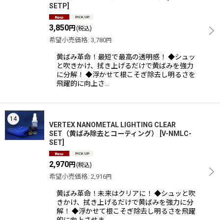
SETP
]
3,850
円
(税込)
希望小売価格
:
3,780
円
黄ばみ革命！最短で最高の透明感！ ◆シュッ
と吹きかけ、拭き上げるだけで黄ばみを強力
に分解！ ◆浮かせて根こそぎ除去し明るさを
飛躍的に向上さ…
14
VERTEX NANOMETAL LIGHTING CLEAR
SET（黄ばみ除去とコーティング）
[
V-NMLC-
SET
]
2,970
円
(税込)
希望小売価格
:
2,916
円
黄ばみ革命！未来はクリアに！ ◆シュッと吹
きかけ、拭き上げるだけで黄ばみを強力に分
解！ ◆浮かせて根こそぎ除去し明るさを飛躍