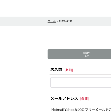
ホーム
>
お問い合せ
STEP 1
入力
お名前
[
必須
]
メールアドレス
[
必須
]
Hotmail,Yahooなどのフリ