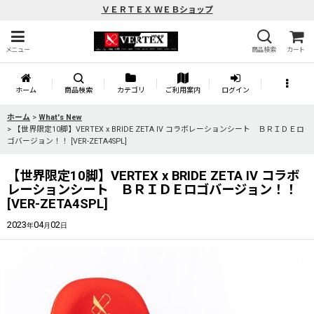
ＶＥＲＴＥＸ ＷＥＢショップ
メニュー
商品検索
カート
ホーム
商品検索
カテゴリ
ご利用案内
ログイン
ホーム
>
What's New
>
【世界限定10脚】VERTEX x BRIDE ZETA IV コラボレーションシート ＢＲＩＤＥロ
ゴバージョン！！ [VER-ZETA4SPL]
【世界限定10脚】VERTEX x BRIDE ZETA IV コラボ
レーションシート ＢＲＩＤＥロゴバージョン！！
[VER-ZETA4SPL]
2023
04
02
年
月
日