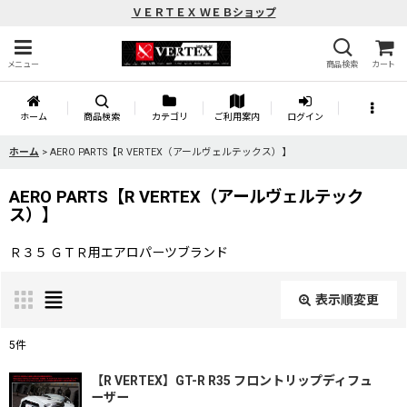
ＶＥＲＴＥＸ ＷＥＢショップ
メニュー
商品検索
カート
ホーム
商品検索
カテゴリ
ご利用案内
ログイン
ホーム
>
AERO PARTS【R VERTEX（アールヴェルテックス）】
AERO PARTS【R VERTEX（アールヴェルテック
ス）】
Ｒ３５ ＧＴＲ用エアロパーツブランド
表示順変更
閉じる
5
件
表示数
:
【R VERTEX】GT-R R35 フロントリップディフュ
ーザー