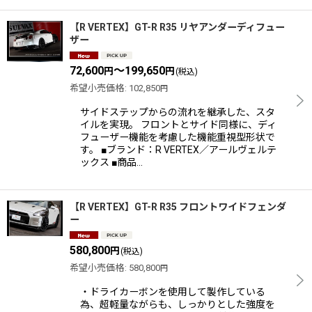
【R VERTEX】GT-R R35 リヤアンダーディフュー
ザー
72,600
～199,650
円
円
(税込)
希望小売価格
:
102,850
円
サイドステップからの流れを継承した、スタ
イルを実現。 フロントとサイド同様に、ディ
フューザー機能を考慮した機能重視型形状で
す。 ■ブランド：R VERTEX／アールヴェルテ
ックス ■商品…
【R VERTEX】GT-R R35 フロントワイドフェンダ
ー
580,800
円
(税込)
希望小売価格
:
580,800
円
・ドライカーボンを使用して製作している
為、超軽量ながらも、しっかりとした強度を