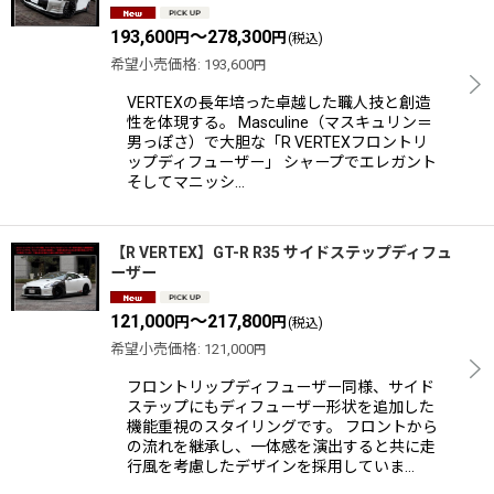
並び順
:
193,600
～278,300
円
円
(税込)
希望小売価格
:
193,600
円
絞り込む
VERTEXの長年培った卓越した職人技と創造
性を体現する。 Masculine（マスキュリン＝
男っぽさ）で大胆な「R VERTEXフロントリ
ップディフューザー」 シャープでエレガント
そしてマニッシ…
【R VERTEX】GT-R R35 サイドステップディフュ
ーザー
121,000
～217,800
円
円
(税込)
希望小売価格
:
121,000
円
フロントリップディフューザー同様、サイド
ステップにもディフューザー形状を追加した
機能重視のスタイリングです。 フロントから
の流れを継承し、一体感を演出すると共に走
行風を考慮したデザインを採用していま…