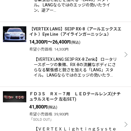
ル。 LANGならではのエッジの効いたライ
ン、逆アー…
【VERTEX LANG】SE3P RX-8（アールエックスエ
イト ）Eye Line（アイラインガーニッシュ）
14,300
～26,400
円
円
(税込)
希望小売価格
:
14,300
円
【VERTEX LANG SE3P RX-8 Zenki】 ロータリ
ースポーツの象徴、RX-8の流麗なボディにさ
らなる緊張感と鋭さを加える「LANG」スタ
イル。 LANGならではのエッジの効いたラ…
ＦＤ３Ｓ ＲＸ－７用 ＬＥＤテールレンズ(ナチ
ュラルスモーク 左右SET)
41,800
円
(税込)
希望小売価格
:
39,900
円
「SOLD OUT」
【ＶＥＲＴＥＸ ＬｉｇｈｔｉｎｇＳｙｓｔｅ