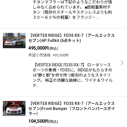
チタンマフラーは下記のようなこだわりが惜
しみなく込められています。 ■超軽量素材チ
タン（既存のスチールやステンレスよりも約
３０〜６０％の軽量）をフランジ・…
【VERTEX RIDGE】FD3S RX-7（アールエックス
セブン)6P Fullkit (6点キット)
495,000
円
(税込)
希望小売価格
:
495,000
円
【VERTEX RIDGE FD3S RX-7】 ロータリース
ポーツの象徴・FD3Sに、RIDGEがもたらすの
は“静と動”を併せ持つ彫刻のようなスタイリ
ング。 純正の流麗な曲線に、ワイド＆ワイル
ド…
【VERTEX RIDGE】FD3S RX-7（アールエックス
セブン)Front Bumper（フロントバンパースポイ
ラー）
104,500
円
(税込)