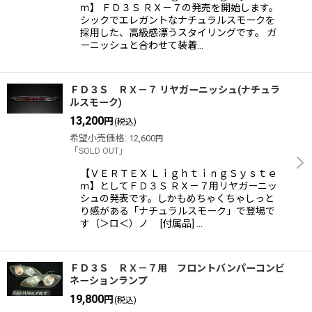
ｍ】 ＦＤ３Ｓ ＲＸ－７の発売を開始します。
シックでエレガントなナチュラルスモークを
採用した、高級感漂うスタイリングです。 ガ
ーニッシュと合わせて装着…
ＦＤ３Ｓ ＲＸ－７ リヤガーニッシュ(ナチュラ
ルスモーク)
13,200
円
(税込)
希望小売価格
:
12,600
円
「SOLD OUT」
【ＶＥＲＴＥＸ ＬｉｇｈｔｉｎｇＳｙｓｔｅ
ｍ】としてＦＤ３Ｓ ＲＸ－７用リヤガーニッ
シュの発表です。しかもめちゃくちゃしっと
り感がある「ナチュラルスモーク」で登場で
す（＞ロ＜）ノ [付属品] …
ＦＤ３Ｓ ＲＸ－７用 フロントバンパーコンビ
ネーションランプ
19,800
円
(税込)