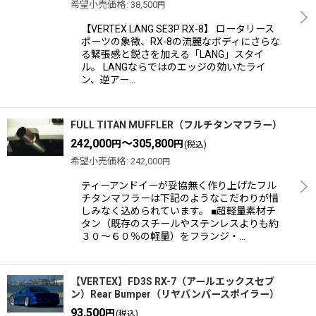
希望小売価格
:
38,500
円
絞り込む
【VERTEX LANG SE3P RX-8】 ロータリース
ポーツの象徴、RX-8の流麗なボディにさらな
る緊張感と鋭さを加える「LANG」スタイ
ル。 LANGならではのエッジの効いたライ
ン、逆アー…
FULL TITAN MUFFLER（フルチタンマフラー）
242,000
～305,800
円
円
(税込)
希望小売価格
:
242,000
円
ティーアンドイーが妥協無く作り上げたフル
チタンマフラーは下記のようなこだわりが惜
しみなく込められています。 ■超軽量素材チ
タン（既存のスチールやステンレスよりも約
３０〜６０％の軽量）をフランジ・…
【VERTEX】FD3S RX-7（アールエックスセブ
ン）Rear Bumper（リヤバンパースポイラー）
93,500
円
(税込)