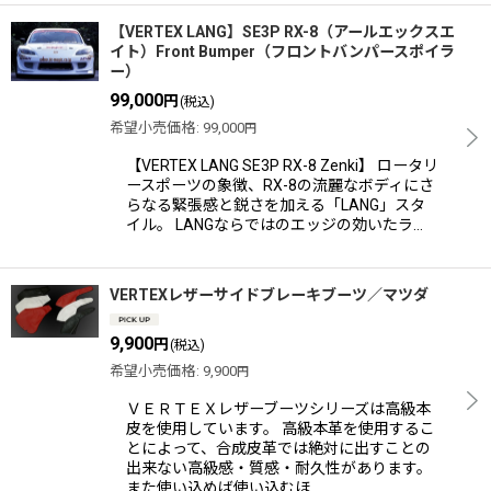
【VERTEX LANG】SE3P RX-8（アールエックスエ
イト）Front Bumper（フロントバンパースポイラ
ー）
99,000
円
(税込)
希望小売価格
:
99,000
円
【VERTEX LANG SE3P RX-8 Zenki】 ロータリ
ースポーツの象徴、RX-8の流麗なボディにさ
らなる緊張感と鋭さを加える「LANG」スタ
イル。 LANGならではのエッジの効いたラ…
VERTEXレザーサイドブレーキブーツ／マツダ
9,900
円
(税込)
希望小売価格
:
9,900
円
ＶＥＲＴＥＸレザーブーツシリーズは高級本
皮を使用しています。 高級本革を使用するこ
とによって、合成皮革では絶対に出すことの
出来ない高級感・質感・耐久性があります。
また使い込めば使い込むほ…