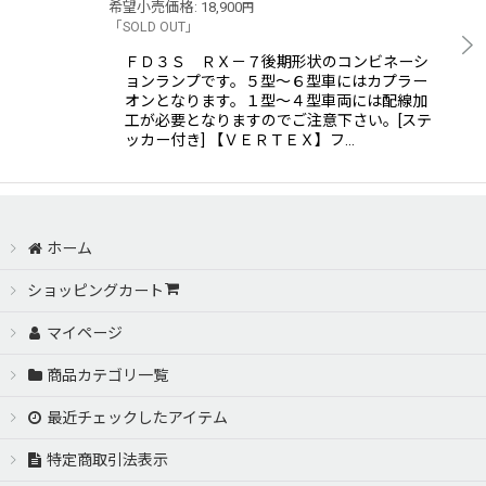
希望小売価格
:
18,900
円
「SOLD OUT」
ＦＤ３Ｓ ＲＸ－７後期形状のコンビネーシ
ョンランプです。５型〜６型車にはカプラー
オンとなります。１型〜４型車両には配線加
工が必要となりますのでご注意下さい。[ステ
ッカー付き] 【ＶＥＲＴＥＸ】フ…
ホーム
ショッピングカート
マイページ
商品カテゴリ一覧
最近チェックしたアイテム
特定商取引法表示