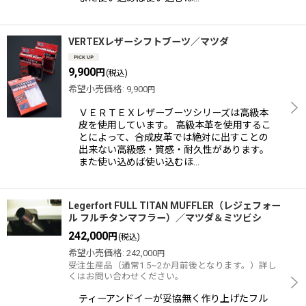
VERTEXレザーシフトブーツ／マツダ
9,900
円
(税込)
希望小売価格
:
9,900
円
ＶＥＲＴＥＸレザーブーツシリーズは高級本
皮を使用しています。 高級本革を使用するこ
とによって、合成皮革では絶対に出すことの
出来ない高級感・質感・耐久性があります。
また使い込めば使い込むほ…
Legerfort FULL TITAN MUFFLER（レジェフォー
ル フルチタンマフラー）／マツダ＆ミツビシ
242,000
円
(税込)
希望小売価格
:
242,000
円
受注生産品（通常1.5~2か月前後となります。）詳し
くはお問い合わせください。
ティーアンドイーが妥協無く作り上げたフル