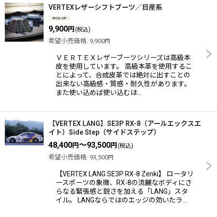
VERTEXレザーシフトブーツ／日産系
9,900
円
(税込)
希望小売価格
:
9,900
円
ＶＥＲＴＥＸレザーブーツシリーズは高級本
皮を使用しています。 高級本革を使用するこ
とによって、合成皮革では絶対に出すことの
出来ない高級感・質感・耐久性があります。
また使い込めば使い込むほ…
【VERTEX LANG】SE3P RX-8（アールエックスエ
イト）Side Step（サイドステップ）
48,400
～93,500
円
円
(税込)
希望小売価格
:
93,500
円
【VERTEX LANG SE3P RX-8 Zenki】 ロータリ
ースポーツの象徴、RX-8の流麗なボディにさ
らなる緊張感と鋭さを加える「LANG」スタ
イル。 LANGならではのエッジの効いたラ…