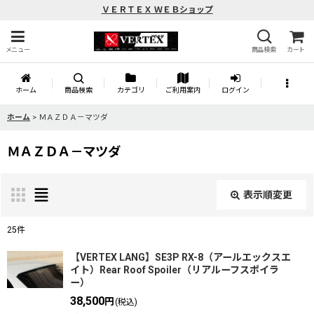
ＶＥＲＴＥＸ ＷＥＢショップ
メニュー
商品検索
カート
ホーム
商品検索
カテゴリ
ご利用案内
ログイン
ホーム
>
ＭＡＺＤＡ－マツダ
ＭＡＺＤＡ－マツダ
表示順変更
閉じる
25
件
表示数
:
【VERTEX LANG】SE3P RX-8（アールエックスエ
イト）Rear Roof Spoiler（リアルーフスポイラ
ー）
並び順
:
38,500
円
(税込)