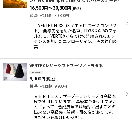
ン）Front Bumper Canard（バンパーカナード）
16,500
～30,800
円
円
(税込)
希望小売価格
:
30,800
円
【VERTEX FD3S RX-7 エアロパーツ コンセプ
ト】 曲線美を極めた名車、FD3S RX-7のフォ
ルムに、VERTEXならではの洗練されたエッ
センスを加えたエアロデザイン。 その独自の
美…
VERTEXレザーシフトブーツ／トヨタ系
9,900
円
(税込)
希望小売価格
:
9,900
円
ＶＥＲＴＥＸレザーブーツシリーズは高級本
皮を使用しています。 高級本革を使用するこ
とによって、合成皮革では絶対に出すことの
出来ない高級感・質感・耐久性があります。
また使い込めば使い込むほ…