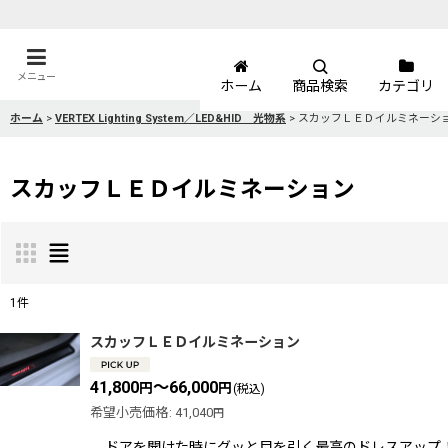
メニュー
ホーム
商品検索
カテゴリ
ホーム
>
VERTEX Lighting System／LED&HID 光物系
>
スカッフＬＥＤイルミネーシ
スカッフＬＥＤイルミネーション
1
件
表示数
:
スカッフＬＥＤイルミネーション
41,800
～66,000
円
円
(税込)
並び順
:
希望小売価格
:
41,040
円
ドアを開けた時にグッと目を引く最高のドレスアップ