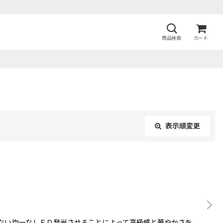
商品検索
カート
表示順変更
閉じる
ない均一なＬＥＤ発光させることによって高級感と華やかさを