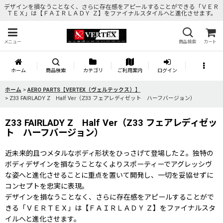
デザインを損なうことなく、さらに存在感をアピールすることができる「ＶＥＲ
ＴＥＸ」は【ＦＡＩＲＬＡＤＹ Ｚ】をファイナルスタイルへと進化させます。
メニュー
商品検索
カート
ホーム
商品検索
カテゴリ
ご利用案内
ログイン
ホーム
>
AERO PARTS【VERTEX（ヴェルテックス）】
>
Z33 FAIRLADY Z Half Ver（Z33 フェアレディゼット ハーフバージョン）
Z33 FAIRLADY Z Half Ver（Z33 フェアレディゼッ
ト ハーフバージョン）
近未来的且つメタルなボディ形状をひっさげて登場したＺ。独特の
ボディデザインを損なうことなくよりスポーティーでアグレッシヴ
な姿へと進化させることに重点を置いて開発し、一切を妥協せずに
コンセプトを忠実に表現。
デザインを損なうことなく、さらに存在感をアピールすることがで
きる「ＶＥＲＴＥＸ」は【ＦＡＩＲＬＡＤＹ Ｚ】をファイナルスタ
イルへと進化させます。