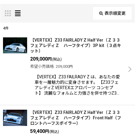
表示順変更
閉じる
4
件
表示数
:
【VERTEX】Z33 FAIRLADY Z Half Ver（Ｚ３３
フェアレディＺ ハーフタイプ）3P kit（３点キ
ット）
並び順
:
209,000
円
(税込)
希望小売価格
:
209,000
円
絞り込む
【VERTEX】Z33 FAILRADY Z は、あなたの愛
車を一層魅力的に変身させます。 【Z33フェ
アレディZ VERTEXエアロパーツ コンセプ
ト】 流麗なフォルムと力強さを併せ持つZ3…
【VERTEX】Z33 FAIRLADY Z Half Ver（Ｚ３３
フェアレディＺ ハーフタイプ）Front Half（フ
ロントハーフスポイラー）
59,400
円
(税込)