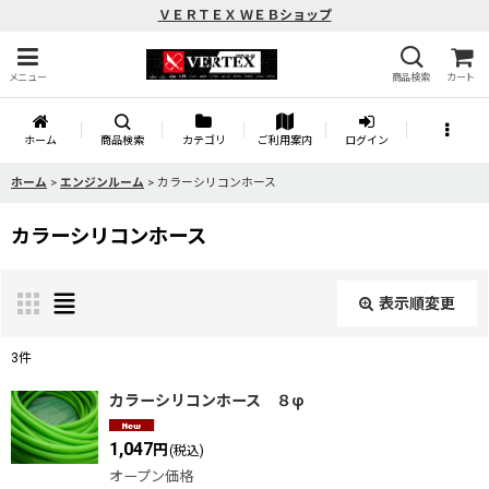
ＶＥＲＴＥＸ ＷＥＢショップ
メニュー
商品検索
カート
ホーム
商品検索
カテゴリ
ご利用案内
ログイン
ホーム
>
エンジンルーム
>
カラーシリコンホース
カラーシリコンホース
表示順変更
閉じる
3
件
表示数
:
カラーシリコンホース ８φ
1,047
円
(税込)
並び順
:
オープン価格