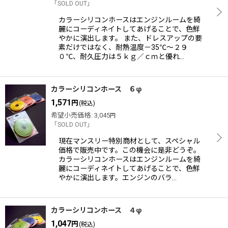
「SOLD OUT」
絞り込む
カラーシリコンホースはエンジンルームを綺
麗にコーディネイトしてあげることで、色鮮
やかに演出します。 また、ドレスアップの要
素だけではなく、耐熱温度－35℃〜２９
０℃、耐久圧力は５ｋｇ／ｃｍと優れ…
カラーシリコンホース ６φ
1,571
円
(税込)
希望小売価格
:
3,045
円
「SOLD OUT」
現在マンスリー特別商材として、スペシャル
価格で販売中です。この機会に是非どうぞ。
カラーシリコンホースはエンジンルームを綺
麗にコーディネイトしてあげることで、色鮮
やかに演出します。エンジンのバラ…
カラーシリコンホース ４φ
1,047
円
(税込)