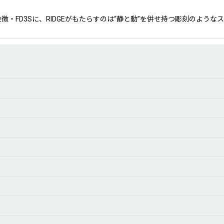
ースポーツの象徴・FD3Sに、RIDGEがもたらすのは“静と動”を併せ持つ彫刻