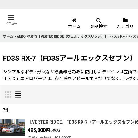
メニュー
ホーム
商品検索
カテゴリ
ホーム
>
AERO PARTS【VERTEX RIDGE（ヴェルテックスリッジ）】
>
FD3S RX-7（
FD3S RX-7（FD3Sアールエックスセブン）
シンプルなボディ形状ながら曲線を巧みに使用したデザインは芸術で
ＴＥＸ」エアロパーツは、存在感をアピールするだけでなく、ラグジ
7
件
表示数
:
【VERTEX RIDGE】FD3S RX-7（アールエックスセブン)6P 
495,000
円
(税込)
希望小売価格
:
495,000