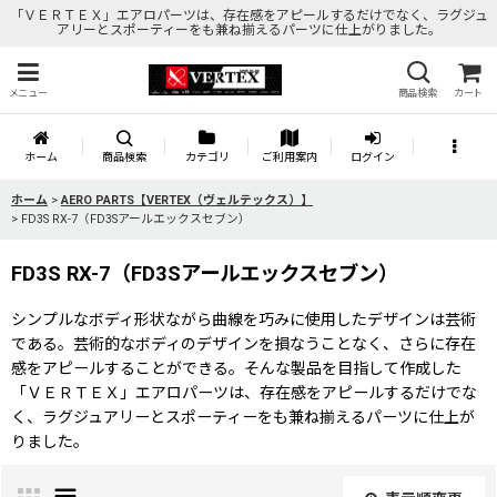
「ＶＥＲＴＥＸ」エアロパーツは、存在感をアピールするだけでなく、ラグジュ
アリーとスポーティーをも兼ね揃えるパーツに仕上がりました。
メニュー
商品検索
カート
ホーム
商品検索
カテゴリ
ご利用案内
ログイン
ホーム
>
AERO PARTS【VERTEX（ヴェルテックス）】
>
FD3S RX-7（FD3Sアールエックスセブン）
FD3S RX-7（FD3Sアールエックスセブン）
シンプルなボディ形状ながら曲線を巧みに使用したデザインは芸術
である。芸術的なボディのデザインを損なうことなく、さらに存在
感をアピールすることができる。そんな製品を目指して作成した
「ＶＥＲＴＥＸ」エアロパーツは、存在感をアピールするだけでな
く、ラグジュアリーとスポーティーをも兼ね揃えるパーツに仕上が
りました。