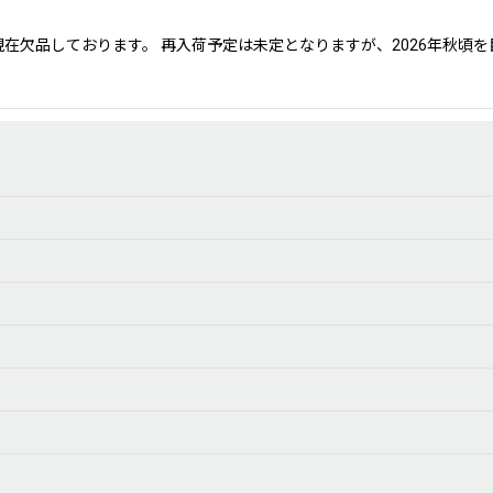
絞り込む
現在欠品しております。 再入荷予定は未定となりますが、2026年秋頃