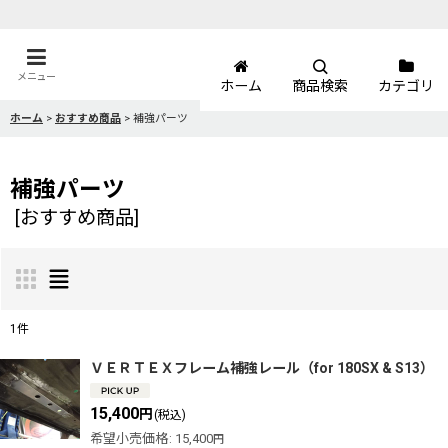
メニュー
ホーム
商品検索
カテゴリ
ホーム
>
おすすめ商品
>
補強パーツ
補強パーツ
[
おすすめ商品
]
1
件
表示数
:
ＶＥＲＴＥＸフレーム補強レール（for 180SX & S13）
15,400
円
(税込)
並び順
:
希望小売価格
:
15,400
円