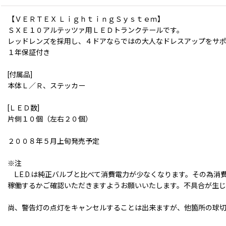
【ＶＥＲＴＥＸ ＬｉｇｈｔｉｎｇＳｙｓｔｅｍ】
ＳＸＥ１０アルテッツァ用ＬＥＤトランクテールです。
レッドレンズを採用し、４ドアならではの大人なドレスアップをサ
１年保証付き
[付属品]
本体Ｌ／Ｒ、ステッカー
[ＬＥＤ数]
片側１０個（左右２０個）
２００８年５月上旬発売予定
※注
L.E.D.は純正バルブと比べて消費電力が少なくなります。その
稼働するかご確認いただきますようお願いいたします。不具合が生
尚、警告灯の点灯をキャンセルすることは出来ますが、他箇所の球