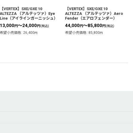
【VERTEX】SXE/GXE 10
【VERTEX】SXE/GXE 10
ALTEZZA （アルテッツァ）Eye
ALTEZZA （アルテッツァ）Aero
Line（アイラインガーニッシュ）
Fender（エアロフェンダー）
13,000
～24,000
44,000
～85,800
円
円
円
円
(税込)
(税込)
希望小売価格
:
26,400
希望小売価格
:
85,800
円
円