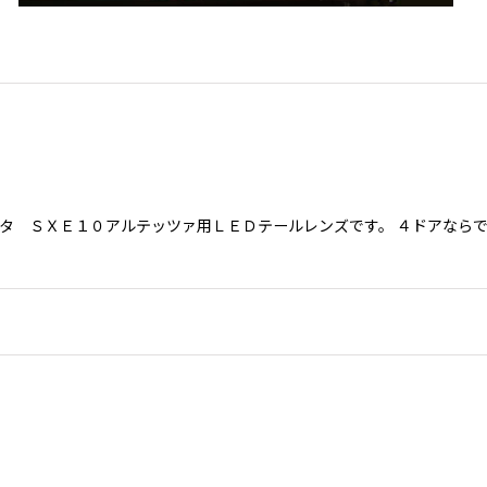
ヨタ ＳＸＥ１０アルテッツァ用ＬＥＤテールレンズです。 ４ドアなら