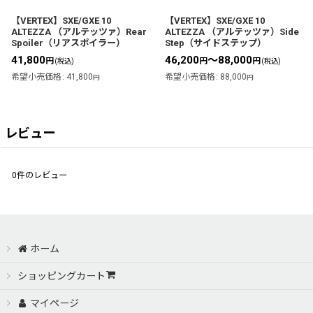
【VERTEX】SXE/GXE 10
【VERTEX】SXE/GXE 10
ALTEZZA （アルテッツァ）Rear
ALTEZZA （アルテッツァ）Side
Spoiler（リアスポイラー）
Step（サイドステップ）
41,800
46,200
～88,000
円
円
円
(税込)
(税込)
希望小売価格
:
41,800
希望小売価格
:
88,000
円
円
レビュー
0
件のレビュー
ホーム
ショッピングカート
マイページ