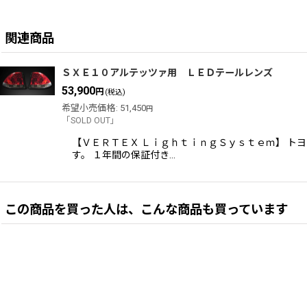
関連商品
ＳＸＥ１０アルテッツァ用 ＬＥＤテールレンズ
53,900
円
(税込)
希望小売価格
:
51,450
円
「SOLD OUT」
【ＶＥＲＴＥＸ ＬｉｇｈｔｉｎｇＳｙｓｔｅｍ】 ト
す。 １年間の保証付き…
この商品を買った人は、こんな商品も買っています