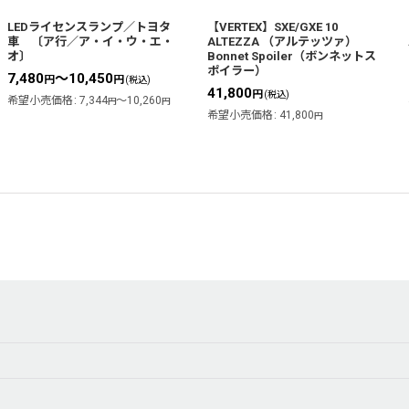
LEDライセンスランプ／トヨタ
【VERTEX】SXE/GXE 10
車 〔ア行／ア・イ・ウ・エ・
ALTEZZA （アルテッツァ）
オ〕
Bonnet Spoiler（ボンネットス
ポイラー）
7,480
～10,450
円
円
(税込)
41,800
円
(税込)
希望小売価格
:
7,344
～10,260
円
円
希望小売価格
:
41,800
円