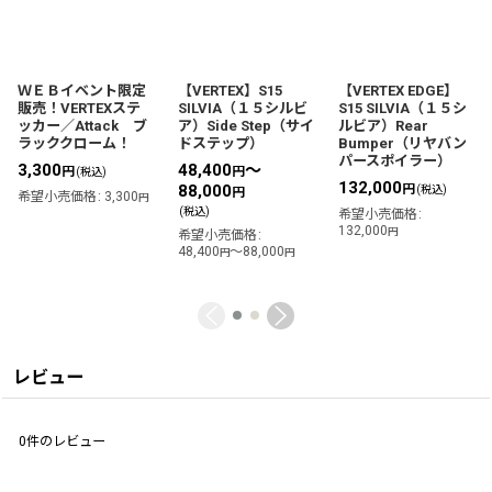
ＷＥＢイベント限定
【VERTEX】S15
【VERTEX EDGE】
販売！VERTEXステ
SILVIA（１５シルビ
S15 SILVIA（１５シ
ッカー／Attack ブ
ア）Side Step（サイ
ルビア）Rear
ラッククローム！
ドステップ）
Bumper（リヤバン
パースポイラー）
3,300
48,400
～
円
円
(税込)
132,000
88,000
円
(税込)
円
希望小売価格
:
3,300
円
(税込)
希望小売価格
:
132,000
円
希望小売価格
:
48,400
～88,000
円
円
レビュー
0
件のレビュー