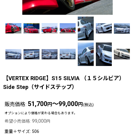
【VERTEX RIDGE】S15 SILVIA （１５シルビア）
Side Step（サイドステップ）
51,700
～99,000
販売価格
:
円
円
(税込)
オプションにより価格が変わる場合もあります。
99,000
希望小売価格
:
円
重量＋サイズ
:
506