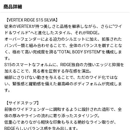
商品詳細
【VERTEX RIDGE S15 SILVIA】
従来のVERTEXが持つ美しさと品格を継承しながら、さらに“ワイ
ド＆ワイルド”へと進化したスタイル、それがRIDGE。
オーバーフェンダーによる迫力のシルエットに加え、拡張された
バンパー類と組み合わせることで、全体のバランスを崩すことな
く、極めて高い完成度を誇る“TOTAL BODY SYSTEM”を構成しま
す。
S15のスマートなフォルムに、RIDGE独自の力強いエッジと抑揚を
加えることで、見る者を圧倒する存在感を演出。
細部にさりげない動きを与えることで、ただのワイド化ではな
い、緊張感と躍動感を備えた最高峰のボディフォルムが完成しま
す。
【サイドステップ】
前後のワイドフェンダーに調和するように設計された造形で、全
体の厚みやラインの流れに寄り添ったスタイリング。
低重心でありながら軽快な印象も与える絶妙なライン取りが、
RIDGEらしいバランス感を生み出します。