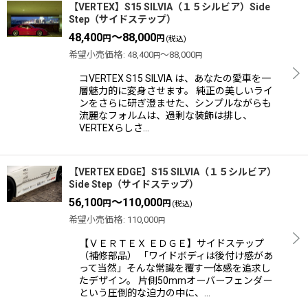
【VERTEX】S15 SILVIA（１５シルビア）Side
Step（サイドステップ）
48,400
～88,000
円
円
(税込)
希望小売価格
:
48,400
～88,000
円
円
コVERTEX S15 SILVIA は、あなたの愛車を一
層魅力的に変身させます。 純正の美しいライ
ンをさらに研ぎ澄ませた、シンプルながらも
流麗なフォルムは、過剰な装飾は排し、
VERTEXらしさ…
【VERTEX EDGE】S15 SILVIA（１５シルビア）
Side Step（サイドステップ）
56,100
～110,000
円
円
(税込)
希望小売価格
:
110,000
円
【ＶＥＲＴＥＸ ＥＤＧＥ】サイドステップ
（補修部品） 「ワイドボディは後付け感があ
って当然」そんな常識を覆す一体感を追求し
たデザイン。 片側50mmオーバーフェンダー
という圧倒的な迫力の中に、…