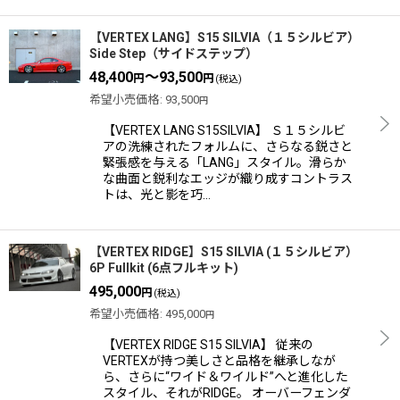
【VERTEX LANG】S15 SILVIA（１５シルビア）
Side Step（サイドステップ）
48,400
～93,500
円
円
(税込)
希望小売価格
:
93,500
円
【VERTEX LANG S15SILVIA】 Ｓ１５シルビ
アの洗練されたフォルムに、さらなる鋭さと
緊張感を与える「LANG」スタイル。滑らか
な曲面と鋭利なエッジが織り成すコントラス
トは、光と影を巧…
【VERTEX RIDGE】S15 SILVIA (１５シルビア）
6P Fullkit (6点フルキット)
495,000
円
(税込)
希望小売価格
:
495,000
円
【VERTEX RIDGE S15 SILVIA】 従来の
VERTEXが持つ美しさと品格を継承しなが
ら、さらに“ワイド＆ワイルド”へと進化した
スタイル、それがRIDGE。 オーバーフェンダ