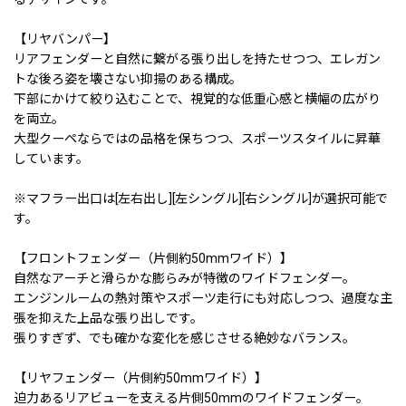
【リヤバンパー】
リアフェンダーと自然に繋がる張り出しを持たせつつ、エレガン
トな後ろ姿を壊さない抑揚のある構成。
下部にかけて絞り込むことで、視覚的な低重心感と横幅の広がり
を両立。
大型クーペならではの品格を保ちつつ、スポーツスタイルに昇華
しています。
※マフラー出口は[左右出し][左シングル][右シングル]が選択可能で
す。
【フロントフェンダー（片側約50mmワイド）】
自然なアーチと滑らかな膨らみが特徴のワイドフェンダー。
エンジンルームの熱対策やスポーツ走行にも対応しつつ、過度な主
張を抑えた上品な張り出しです。
張りすぎず、でも確かな変化を感じさせる絶妙なバランス。
【リヤフェンダー（片側約50mmワイド）】
迫力あるリアビューを支える片側50mmのワイドフェンダー。