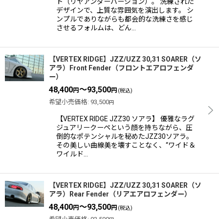
ト（リヤアンダーバージョン）。 洗練された
デザインで、上質な雰囲気を演出します。 シ
ンプルでありながらも都会的な洗練さを感じ
させるフォルムは、どん…
【VERTEX RIDGE】JZZ/UZZ 30,31 SOARER（ソ
アラ）Front Fender（フロントエアロフェンダ
ー）
48,400
～93,500
円
円
(税込)
希望小売価格
:
93,500
円
【VERTEX RIDGE JZZ30 ソアラ】 優雅なラグ
ジュアリークーペという顔を持ちながら、圧
倒的なポテンシャルを秘めたJZZ30ソアラ。
その美しい曲線美を壊すことなく、“ワイド＆
ワイルド…
【VERTEX RIDGE】JZZ/UZZ 30,31 SOARER（ソ
アラ）Rear Fender（リアエアロフェンダー）
48,400
～93,500
円
円
(税込)