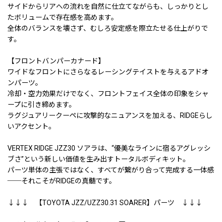
サイドからリアへの流れを自然に仕立てながらも、しっかりとし
たボリュームで存在感を高めます。
全体のバランスを壊さず、むしろ安定感を際立たせる仕上がりで
す。
【フロントバンパーカナード】
ワイドなフロントにさらなるレーシングテイストを与えるアドオ
ンパーツ。
冷却・空力効果だけでなく、フロントフェイス全体の印象をシャ
ープに引き締めます。
ラグジュアリークーペに攻撃的なニュアンスを加える、RIDGEらし
いアクセント。
VERTEX RIDGE JZZ30 ソアラは、“優美なラインに宿るアグレッシ
ブさ”という新しい価値を生み出すトータルボディキット。
パーツ単体の主張ではなく、すべてが繋がり合って完成する一体感
──それこそがRIDGEの真髄です。
↓↓↓ 【TOYOTA JZZ/UZZ30.31 SOARER】パーツ ↓↓↓