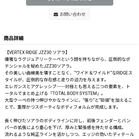
お問い合わせ
商品詳細
【VERTEX RIDGE JZZ30 ソアラ】
優雅なラグジュアリークーペという顔を持ちながら、圧倒的なポ
テンシャルを秘めたJZZ30ソアラ。
その美しい曲線美を壊すことなく、“ワイド＆ワイルド”なRIDGEス
タイルが、圧倒的な存在感と走りの迫力を与えます。
エレガンスとアグレッシブ──対極とも思える二つの要素を、ト
ータルでまとめ上げる「TOTAL BODY SYSTEM」。
大型クーペの持つ伸びやかなラインに、“張り”と“抑揚”を加えるこ
とで、重厚かつスポーティなボディフォルムが完成します。
長く伸びたソアラのボディラインに対し、前後フェンダーとバン
パーの拡張により重心を下げ、厚みと緊張感を持たせる構成。
流れるような純正ラインを活かしつつ、エッジの効いたディテール