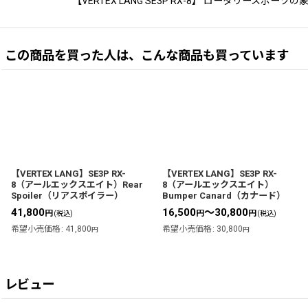
【VERTEX LANG SE3P RX-8】 ロータリー
この商品を買った人は、こんな商品も買っています
【VERTEX LANG】SE3P RX-
【VERTEX LANG】SE3P RX-
8（アールエックスエイト）Rear
8（アールエックスエイト）
Spoiler（リアスポイラー）
Bumper Canard（カナード）
41,800
16,500
～30,800
円
円
円
(税込)
(税込)
希望小売価格
:
41,800
希望小売価格
:
30,800
円
円
レビュー