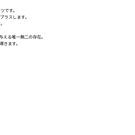
ーツです。
プラスします。
す。
味を与える唯一無二の存在。
と導きます。