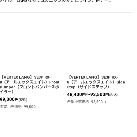
G」スタイル。 LANGならではのエッジの効いたライン、逆アー…
【VERTEX LANG】SE3P RX-
【VERTEX LANG】SE3P RX-
8（アールエックスエイト）Front
8（アールエックスエイト）Side
Bumper（フロントバンパースポ
Step（サイドステップ）
イラー）
48,400
～93,500
円
円
(税込)
99,000
円
(税込)
希望小売価格
:
93,500
円
希望小売価格
:
99,000
円