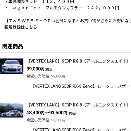
・車高調整キット １１３，４００円
・Ｌｅｇｅｒｆｏｒｔフルチタンマフラー ２４２，０００円
【Ｔ＆Ｅ ＷＥＢ ＳＨＯＰは会員になるとお買い物がさらにお得にな
新規登録はこちら
関連商品
【VERTEX LANG】SE3P RX-8（アールエックスエイト
99,000
円
(税込)
希望小売価格
:
99,000
円
【VERTEX LANG SE3P RX-8 Zenki】 
【VERTEX LANG】SE3P RX-8（アールエックスエイト）
48,400
～93,500
円
円
(税込)
希望小売価格
:
93,500
円
【VERTEX LANG SE3P RX-8 Zenki】 