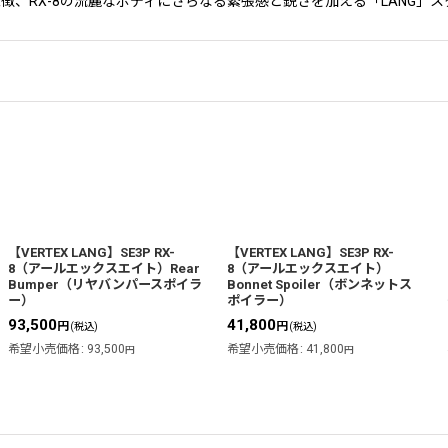
スポーツの象徴、RX-8の流麗なボディにさらなる緊張感と鋭さを加える「LAN
【VERTEX LANG】SE3P RX-
【VERTEX LANG】SE3P RX-
8（アールエックスエイト）Rear
8（アールエックスエイト）
Bumper（リヤバンパースポイラ
Bonnet Spoiler（ボンネットス
ー）
ポイラー）
93,500
41,800
円
円
(税込)
(税込)
希望小売価格
:
93,500
希望小売価格
:
41,800
円
円