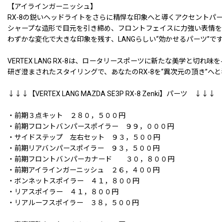
【アイラインガーニッシュ】
RX-8の鋭いヘッドライトをさらに精悍な印象へと導くアクセントパ
シャープな造形で目元を引き締め、フロントフェイスに力強い表情を
わずかな変化で大きな印象を残す、LANGらしい“効かせるパーツ”で
VERTEX LANG RX-8は、ロータリースポーツに新たな美学と切れ
研ぎ澄まされたスタイリングで、あなたのRX-8を“異次元の頂き”へ
↓↓↓【VERTEX LANG MAZDA SE3P RX-8 Zenki】パーツ ↓↓↓
・前期３点キット ２８０，５００円
・前期フロントバンパースポイラー ９９，０００円
・サイドステップ 左右セット ９３，５００円
・前期リアバンパースポイラー ９３，５００円
・前期フロントバンパーカナード ３０，８００円
・前期アイラインガーニッシュ ２６，４００円
・ボンネットスポイラー ４１，８００円
・リアスポイラー ４１，８００円
・リアルーフスポイラー ３８，５００円