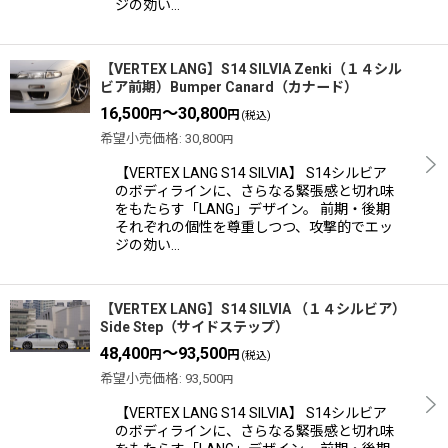
ジの効い…
【VERTEX LANG】S14 SILVIA Zenki（１４シル
ビア前期）Bumper Canard（カナード）
16,500
～30,800
円
円
(税込)
希望小売価格
:
30,800
円
【VERTEX LANG S14 SILVIA】 S14シルビア
のボディラインに、さらなる緊張感と切れ味
をもたらす「LANG」デザイン。 前期・後期
それぞれの個性を尊重しつつ、攻撃的でエッ
ジの効い…
【VERTEX LANG】S14 SILVIA （１４シルビア）
Side Step（サイドステップ）
48,400
～93,500
円
円
(税込)
希望小売価格
:
93,500
円
【VERTEX LANG S14 SILVIA】 S14シルビア
のボディラインに、さらなる緊張感と切れ味