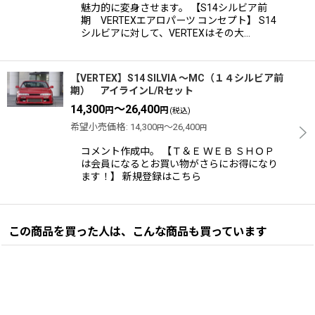
魅力的に変身させます。 【S14シルビア前
期 VERTEXエアロパーツ コンセプト】 S14
シルビアに対して、VERTEXはその大…
【VERTEX】S14 SILVIA 〜MC（１４シルビア前
期） アイラインL/Rセット
14,300
～26,400
円
円
(税込)
希望小売価格
:
14,300
～26,400
円
円
コメント作成中。 【Ｔ＆Ｅ ＷＥＢ ＳＨＯＰ
は会員になるとお買い物がさらにお得になり
ます！】 新規登録はこちら
この商品を買った人は、こんな商品も買っています