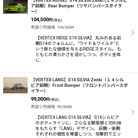
【VERTEX RIDGE】S14 SILVIA Zenki (１４シルビ
ア前期）Rear Bumper（リヤバンパースポイラ
ー）
104,500
円
(税込)
希望小売価格
:
104,500
円
【VERTEX RIDGE S14 SILVIA】 丸みのある前
期S14のフォルムに、“ワイド＆ワイルド”と
いう新たな価値を与えるRIDGEスタイル。 も
ともとの柔らかさを活かしつつ、ボディ全体
に…
【VERTEX LANG】S14 SILVIA Zenki（１４シル
ビア前期）Front Bumper（フロントバンパースポ
イラー）
99,000
円
(税込)
希望小売価格
:
99,000
円
【VERTEX LANG S14 SILVIA】 S14シルビア
のボディラインに、さらなる緊張感と切れ味
をもたらす「LANG」デザイン。 前期・後期
それぞれの個性を尊重しつつ、攻撃的でエッ