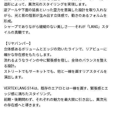
造形によって、異次元のスタイリングを実現します。
逆アールや下面の延長といった空力を意識した設計を取り入れな
がら、光と影の陰影が生み出す立体感で、動きのあるフォルムを
形成。
シャープでありながら破綻のない美しさ──それが「LANG」スタ
イルの真髄です。
【リヤバンパー】
立体感あるボリュームとエッジの効いたラインで、リアビューに
確かな存在感をもたらします。
流れるようなラインの中に緊張感を宿し、全体のバランスを整え
る設計。
ストリートでもサーキットでも、他と一線を画すリアスタイルを
演出します。
VERTEX LANG S14は、既存のエアロとは一線を画す、緊張感とエ
ッジ感に満ちたスタイリング。
前期・後期問わず、それぞれの魅力を最大限に引き出し、異次元
の存在感へと導きます。