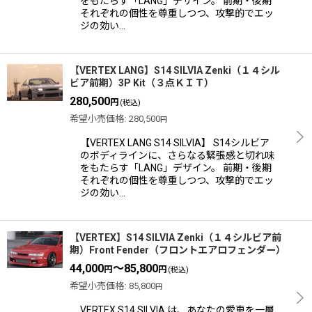
をもたらす「LANG」デザイン。 前期・後期
それぞれの個性を尊重しつつ、攻撃的でエッ
ジの効い…
【VERTEX LANG】S14 SILVIA Zenki（１４シル
ビア前期）3P Kit（３点ＫＩＴ）
280,500
円
(税込)
希望小売価格
:
280,500
円
【VERTEX LANG S14 SILVIA】 S14シルビア
のボディラインに、さらなる緊張感と切れ味
をもたらす「LANG」デザイン。 前期・後期
それぞれの個性を尊重しつつ、攻撃的でエッ
ジの効い…
【VERTEX】S14 SILVIA Zenki（１４シルビア前
期）Front Fender（フロントエアロフェンダー）
44,000
～85,800
円
円
(税込)
希望小売価格
:
85,800
円
VERTEX S14 SILVIA は、あなたの愛車を一層