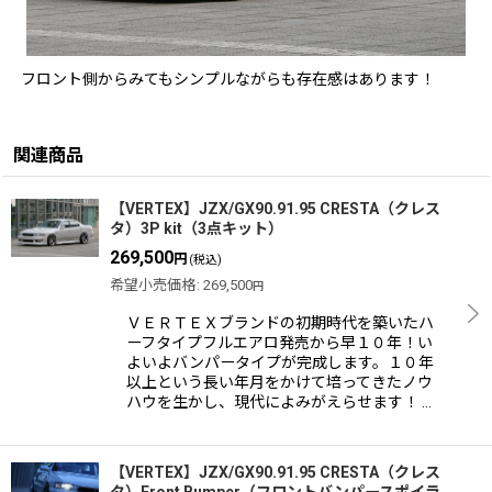
フロント側からみてもシンプルながらも存在感はあります！
関連商品
【VERTEX】JZX/GX90.91.95 CRESTA（クレス
タ）3P kit（3点キット）
269,500
円
(税込)
希望小売価格
:
269,500
円
ＶＥＲＴＥＸブランドの初期時代を築いたハ
ーフタイプフルエアロ発売から早１０年！い
よいよバンパータイプが完成します。１０年
以上という長い年月をかけて培ってきたノウ
ハウを生かし、現代によみがえらせます！ …
【VERTEX】JZX/GX90.91.95 CRESTA（クレス
タ）Front Bumper（フロントバンパースポイラ