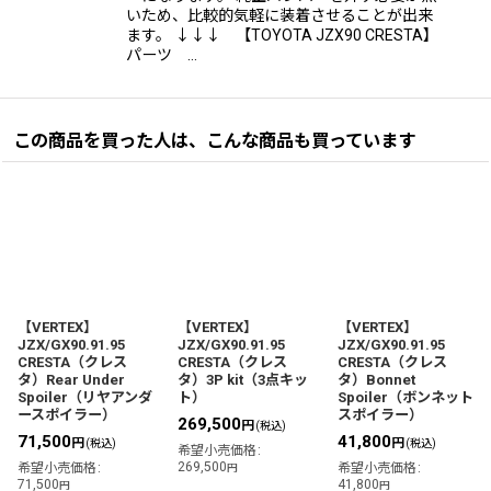
いため、比較的気軽に装着させることが出来
ます。 ↓↓↓ 【TOYOTA JZX90 CRESTA】
パーツ …
この商品を買った人は、こんな商品も買っています
【VERTEX】
【VERTEX】
【VERTEX】
JZX/GX90.91.95
JZX/GX90.91.95
JZX/GX90.91.95
CRESTA（クレス
CRESTA（クレス
CRESTA（クレス
タ）Rear Under
タ）3P kit（3点キッ
タ）Bonnet
Spoiler（リヤアンダ
ト）
Spoiler（ボンネット
ースポイラー）
スポイラー）
269,500
円
(税込)
71,500
41,800
円
円
(税込)
(税込)
希望小売価格
:
269,500
希望小売価格
:
希望小売価格
:
円
71,500
41,800
円
円