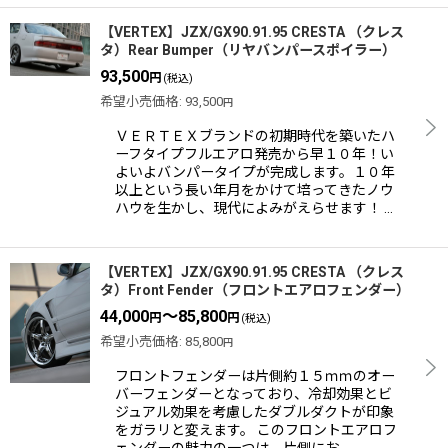
【VERTEX】JZX/GX90.91.95 CRESTA （クレス
タ）Rear Bumper（リヤバンパースポイラー）
93,500
円
(税込)
希望小売価格
:
93,500
円
ＶＥＲＴＥＸブランドの初期時代を築いたハ
ーフタイプフルエアロ発売から早１０年！い
よいよバンパータイプが完成します。１０年
以上という長い年月をかけて培ってきたノウ
ハウを生かし、現代によみがえらせます！ …
【VERTEX】JZX/GX90.91.95 CRESTA （クレス
タ）Front Fender（フロントエアロフェンダー）
44,000
～85,800
円
円
(税込)
希望小売価格
:
85,800
円
フロントフェンダーは片側約１５ｍｍのオー
バーフェンダーとなっており、冷却効果とビ
ジュアル効果を考慮したダブルダクトが印象
をガラリと変えます。 このフロントエアロフ
ェンダーの魅力の一つは、片側にお…