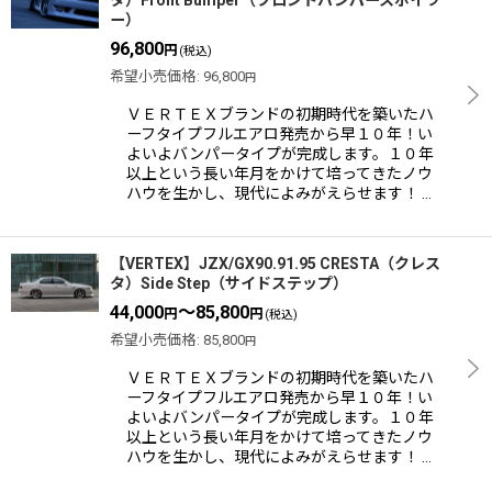
ー）
96,800
円
(税込)
希望小売価格
:
96,800
円
ＶＥＲＴＥＸブランドの初期時代を築いたハ
ーフタイプフルエアロ発売から早１０年！い
よいよバンパータイプが完成します。１０年
以上という長い年月をかけて培ってきたノウ
ハウを生かし、現代によみがえらせます！ …
【VERTEX】JZX/GX90.91.95 CRESTA（クレス
タ）Side Step（サイドステップ）
44,000
～85,800
円
円
(税込)
希望小売価格
:
85,800
円
ＶＥＲＴＥＸブランドの初期時代を築いたハ
ーフタイプフルエアロ発売から早１０年！い
よいよバンパータイプが完成します。１０年
以上という長い年月をかけて培ってきたノウ
ハウを生かし、現代によみがえらせます！ …