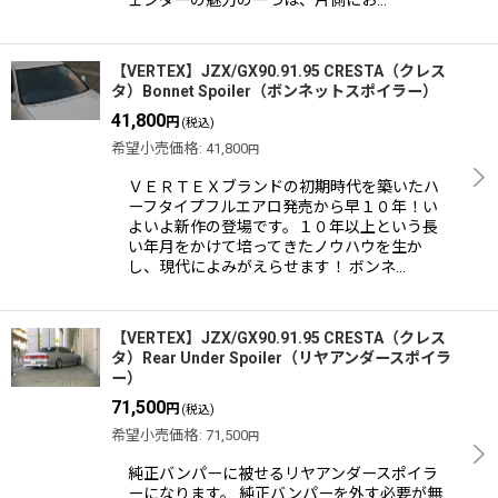
【VERTEX】JZX/GX90.91.95 CRESTA（クレス
タ）Bonnet Spoiler（ボンネットスポイラー）
41,800
円
(税込)
希望小売価格
:
41,800
円
ＶＥＲＴＥＸブランドの初期時代を築いたハ
ーフタイプフルエアロ発売から早１０年！い
よいよ新作の登場です。１０年以上という長
い年月をかけて培ってきたノウハウを生か
し、現代によみがえらせます！ ボンネ…
【VERTEX】JZX/GX90.91.95 CRESTA（クレス
タ）Rear Under Spoiler（リヤアンダースポイラ
ー）
71,500
円
(税込)
希望小売価格
:
71,500
円
純正バンパーに被せるリヤアンダースポイラ
ーになります。 純正バンパーを外す必要が無