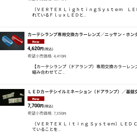
〔ＶＥＲＴＥＸ ＬｉｇｈｔｉｎｇＳｙｓｔｅｍ Ｌ
れているＦｌｕｘＬＥＤと…
カーテシランプ専用交換カラーレンズ／ニッサン・ホン
4,620
円
(税込)
希望小売価格
:
4,410
円
【カーテシランプ（ドアランプ）専用交換カラーレンズ
組み合わせてご…
ＬＥＤカーテシイルミネーション（ドアランプ）／基盤
7,700
円
(税込)
希望小売価格
:
7,350
円
〔ＶＥＲＴＥＸ Ｌｉｔｉｎｇ Ｓｙｓｔｅｍ〕ＬＥＤ
ていることを…