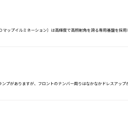
）
ＥＤマップイルミネーション〕は高輝度で高照射角を誇る専用基盤を採用
ンプがありますが、フロントのナンバー周りはなかなかドレスアップが