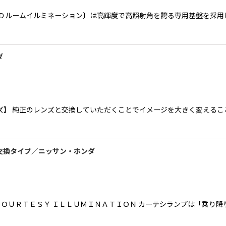
ＥＤルームイルミネーション〕は高輝度で高照射角を誇る専用基盤を採用
ダ
】 純正のレンズと交換していただくことでイメージを大きく変えること
交換タイプ／ニッサン・ホンダ
 ＣＯＵＲＴＥＳＹ ＩＬＬＵＭＩＮＡＴＩＯＮ カーテシランプは「乗り