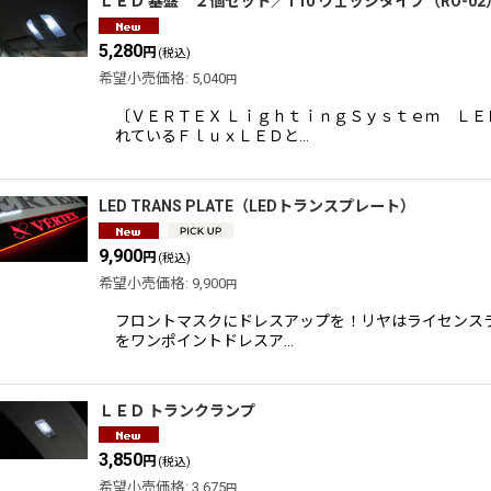
ＬＥＤ 基盤 ２個セット／T10 ウェッジタイプ（RO-02
5,280
円
(税込)
希望小売価格
:
5,040
円
〔ＶＥＲＴＥＸ ＬｉｇｈｔｉｎｇＳｙｓｔｅｍ Ｌ
れているＦｌｕｘＬＥＤと…
LED TRANS PLATE（LEDトランスプレート）
9,900
円
(税込)
希望小売価格
:
9,900
円
フロントマスクにドレスアップを！リヤはライセンスラ
をワンポイントドレスア…
ＬＥＤ トランクランプ
3,850
円
(税込)
希望小売価格
:
3,675
円