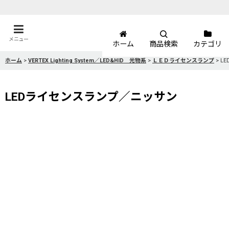
メニュー
ホーム
商品検索
カテゴリ
ホーム
>
VERTEX Lighting System／LED&HID 光物系
>
ＬＥＤライセンスランプ
>
L
LEDライセンスランプ／ニッサン