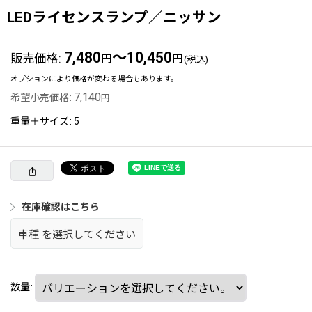
LEDライセンスランプ／ニッサン
7,480
～10,450
販売価格
:
円
円
(税込)
オプションにより価格が変わる場合もあります。
7,140
希望小売価格
:
円
重量＋サイズ
:
5
在庫確認はこちら
車種
を選択してください
数量
: