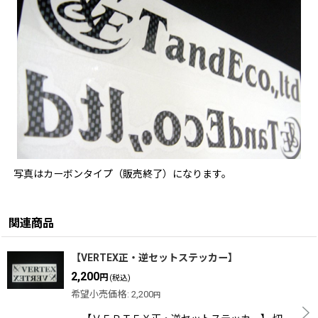
写真はカーボンタイプ（販売終了）になります。
関連商品
【VERTEX正・逆セットステッカー】
2,200
円
(税込)
希望小売価格
:
2,200
円