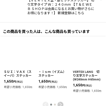
【ＶＥＲＴＥＸ正・逆セットステッカー】 切
り文字タイプ Ｗ：２４０ｍｍ 【Ｔ＆Ｅ ＷＥ
Ｂ ＳＨＯＰは会員になるとお買い物がさらに
お得になります！】 新規登録はこちら
この商品を買った人は、こんな商品も買っています
ＳＵＩ：ＶＡＸ（ス
・ｉｓｍ（イズム）
VERTEX LANG 切
イーバ）ステッカー
ステッカー
り文字ステッカー
(W240mm H65mm)
1,650
1,650
円
円
(税込)
(税込)
1,650
円
(税込)
希望小売価格
:
1,650
希望小売価格
:
1,650
円
円
希望小売価格
:
1,650
円