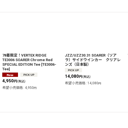
78着限定！VERTEX RIDGE
JZZ/UZZ30.31 SOARER（ソア
TE3006 SOARER Chrome Red
ラ）サイドウインカー クリアレ
SPECIAL EDITION Tee
[
TE3006-
ンズ（日本製）
Tee
]
14,080
円
(税込)
4,950
円
(税込)
希望小売価格
:
14,080
円
希望小売価格
:
4,950
円