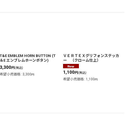
T&E EMBLEM HORN BUTTON (T
ＶＥＲＴＥＸグリフォンステッカ
＆E エンブレムホーンボタン)
ー （クローム仕上）
3,300
円
(税込)
1,100
円
(税込)
希望小売価格
:
3,300
円
希望小売価格
:
1,100
円