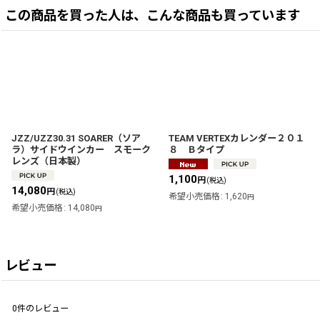
この商品を買った人は、こんな商品も買っています
JZZ/UZZ30.31 SOARER（ソア
TEAM VERTEXカレンダー２０１
ラ）サイドウインカー スモーク
８ Ｂタイプ
レンズ（日本製）
1,100
円
(税込)
14,080
円
(税込)
希望小売価格
:
1,620
円
希望小売価格
:
14,080
円
レビュー
0
件のレビュー