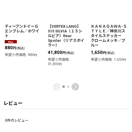
ティーアンドイーＧ
【VERTEX LANG】
ＫＡＮＡＧＡＷＡ-Ｓ
エンブレム／ホワイ
S15 SILVIA（１５シ
ＴＹＬＥ／神奈川ス
ト
ルビア）Rear
タイルステッカー
Spoiler（リアスポイ
クロームメッキ／ブ
ラー）
ルー
880
円
(税込)
41,800
1,650
円
円
(税込)
(税込)
希望小売価格
:
880
円
希望小売価格
:
希望小売価格
:
1,650
円
41,800
円
レビュー
0
件のレビュー