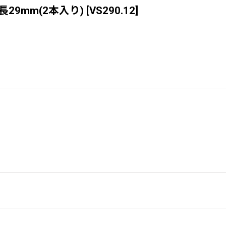
由長29mm(2本入り)
[
VS290.12
]