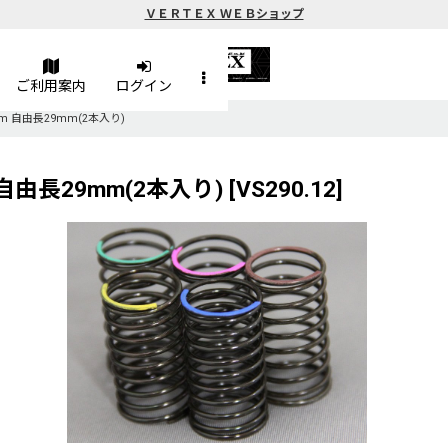
ＶＥＲＴＥＸ ＷＥＢショップ
ご利用案内
ログイン
2mm 自由長29mm(2本入り)
m 自由長29mm(2本入り)
[
VS290.12
]