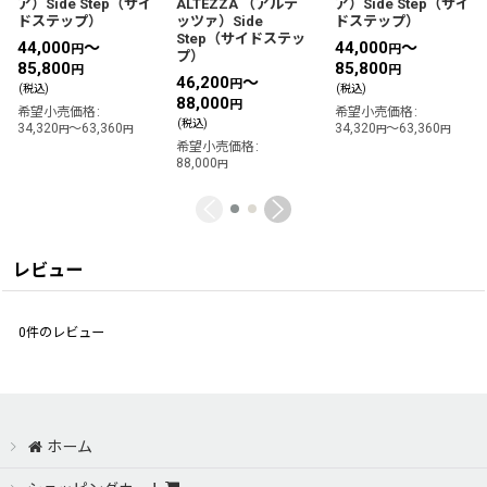
ア）Side Step（サイ
ALTEZZA （アルテ
ア）Side Step（サイ
ドステップ）
ッツァ）Side
ドステップ）
Step（サイドステッ
44,000
～
44,000
～
円
円
プ）
85,800
85,800
円
円
46,200
～
円
(税込)
(税込)
88,000
円
希望小売価格
:
希望小売価格
:
(税込)
34,320
～63,360
34,320
～63,360
円
円
円
円
希望小売価格
:
88,000
円
レビュー
0
件のレビュー
ホーム