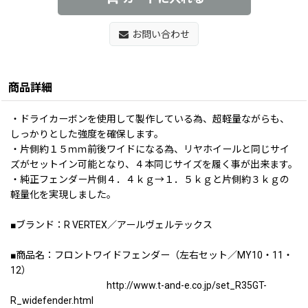
お問い合わせ
商品詳細
・ドライカーボンを使用して製作している為、超軽量ながらも、
しっかりとした強度を確保します。
・片側約１５ｍｍ前後ワイドになる為、リヤホイールと同じサイ
ズがセットイン可能となり、４本同じサイズを履く事が出来ます。
・純正フェンダー片側４．４ｋｇ→１．５ｋｇと片側約３ｋｇの
軽量化を実現しました。
■ブランド：R VERTEX／アールヴェルテックス
■商品名：フロントワイドフェンダー（左右セット／MY10・11・
12）
http://www.t-and-e.co.jp/set_R35GT-
R_widefender.html