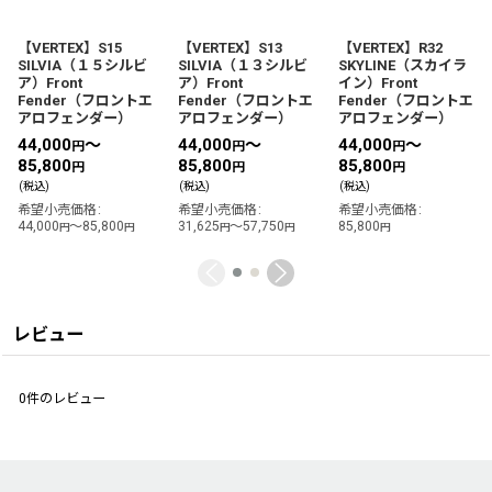
【VERTEX】S15
【VERTEX】S13
【VERTEX】R32
SILVIA（１５シルビ
SILVIA（１３シルビ
SKYLINE（スカイラ
ア）Front
ア）Front
イン）Front
Fender（フロントエ
Fender（フロントエ
Fender（フロントエ
アロフェンダー）
アロフェンダー）
アロフェンダー）
44,000
～
44,000
～
44,000
～
円
円
円
85,800
85,800
85,800
円
円
円
(税込)
(税込)
(税込)
希望小売価格
:
希望小売価格
:
希望小売価格
:
44,000
～85,800
31,625
～57,750
85,800
円
円
円
円
円
レビュー
0
件のレビュー