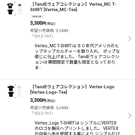
【TandEウェアコレクション】Vertex_MC T-
SHIRT
[
Vertex_MC-Tee
]
3,300
円
(税込)
希望小売価格
:
3,240
円
「SOLD OUT」
Vertex_MC T-SHIRTは ８０年代アメリカのヒ
ップホップカルチャーを取り入れ、 ポップな
感じに仕上げました。 TandEウェアコレクシ
ョンは 期間限定で数量も限定となっており
ま…
【TandEウェアコレクション】Vertex-Logo
[
Vertex-Logo-Tee
]
3,300
円
(税込)
希望小売価格
:
3,240
円
「SOLD OUT」
Vertex_Logo T-SHIRTは シンプルにVERTEX
のロゴを胸元へプリントしました。 VERTEX
の中央へ赤を使用する事により シンプルだけ