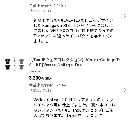
希望小売価格
:
3,240
円
「SOLD OUT」
神奈川の形の中にVERTEXのロゴをデザイン
した Kanagawa-Style Tシャツは形に合わせ
て崩した VERTEXのロゴが特徴的で今までの
Tシャツとは 違ったインパクトを与えてくれ
ます。…
【TandEウェアコレクション】Vertex-College T-
SHIRT
[
Vertex-College-Tee
]
3,300
円
(税込)
希望小売価格
:
3,240
円
「SOLD OUT」
Vertex-College T-SHIRTは アメリカのカレッ
ジＴシャツ風に仕上げました。 真ん中のカレ
ッジスタンプの中にTandEのショップロゴも
入っております。 TandEウェアコレク…