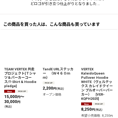
どロゴが引き立つ仕上がりとなりました …
この商品を買った人は、こんな商品も買っています
TEAM VERTEX 共走
TandE URLステッカ
VERTEX
プロジェクト[Ｔシャ
ー （Ｗ４６０ｍ
KaleidoQueen
ツ＆パーカーコー
ｍ）
Pullover Hoodie
ス/T-Shirt & Hoodie
WHITE（ヴェルテッ
pledge]
クス カレイドクイー
2,200
円
(税込)
ン プルオーバーパー
カー）
[
VER-
オープン価格
15,000
～
円
KQPH2025
]
30,000
円
(税込)
8,250
円
(税込)
希望小売価格
:
8,250
円