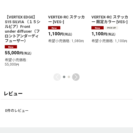
【VERTEX EDGE】
VERTEX-RC ステッカ
VERTEX-RC ステッカ
S15 SILVIA （１５シ
ー
[
VES-
]
ー 限定カラー
[
VES-
]
ルビア）Front
under diffuser（フ
1,100
1,100
円
円
(税込)
(税込)
ロントアンダーディ
フューザー）
希望小売価格
:
1,080
希望小売価格
:
1,100
円
円
55,000
円
(税込)
希望小売価格
:
55,000
円
レビュー
0
件のレビュー