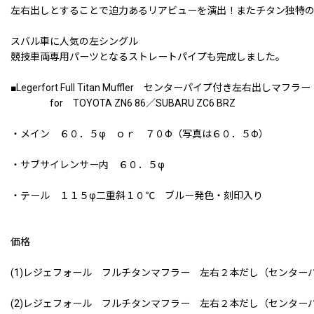
左右出しとすることで迫力あるリアビューを演出！またチタン独特
スバル車に人気の左シングル
競技車両専用パーツとなるストレートパイプも完成しました。
■Legerfort Full Titan Muffler センターパイプ付き左右出しマフラー
for TOYOTA ZN6 86／SUBARU ZC6 BRZ
・メイン ６０．５φ ｏｒ ７０Φ（写真は６０．５Φ）
・サブサイレンサー内 ６０．５φ
・テール １１５φ二重斜１０℃ ブルー発色・刻印入り
価格
(1)レジェフォール フルチタンマフラー 左右２本だし（センタ
(2)レジェフォール フルチタンマフラー 左右２本だし（センタ