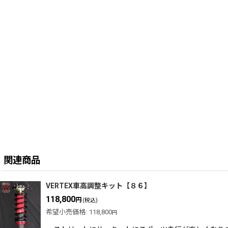
関連商品
VERTEX車高調整キット【８６】
118,800
円
(税込)
希望小売価格
:
118,800
円