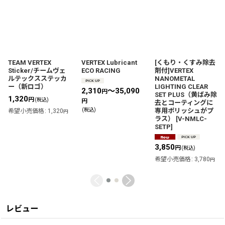
TEAM VERTEX
VERTEX Lubricant
[くもり・くすみ除去
Sticker/チームヴェ
ECO RACING
剤付]VERTEX
ルテックスステッカ
NANOMETAL
ー（新ロゴ）
LIGHTING CLEAR
2,310
～35,090
円
SET PLUS（黄ばみ除
1,320
円
(税込)
円
去とコーティングに
(税込)
専用ポリッシュがプ
希望小売価格
:
1,320
円
ラス）
[
V-NMLC-
SETP
]
3,850
円
(税込)
希望小売価格
:
3,780
円
レビュー