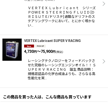
ＶＥＲＴＥＸ Ｌｕｂｒｉｃａｎｔ シリーズ
ＰＯＷＥＲ ＳＴＥＥＲＩＮＧ ＦＬＵＩＤ [Ｄ
ＲＩＳＵＴＥ/ドリステ] 過酷なドリフトのス
テアリングワークにおいて、とにかく噴かな
い…
VERTEX Lubricant SUPER V RACING
4,730
～75,900
円
円
(税込)
レーシングテクノロジーをフィードバックさ
せた究極のレーシングエンジンオイル！！ Ｓ
ＵＰＥＲ Ｖ ＲＡＣＩＮＧ 誕生 商品説明：
規格認証品の化学合成油よりも、さらなる高
性能化を実…
この商品を買った人は、こんな商品も買っています