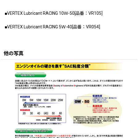
■VERTEX Lubricant RACING 10Ｗ-50[品番：VR105]
■VERTEX Lubricant RACING 5Ｗ-40[品番：VR054]
他の写真