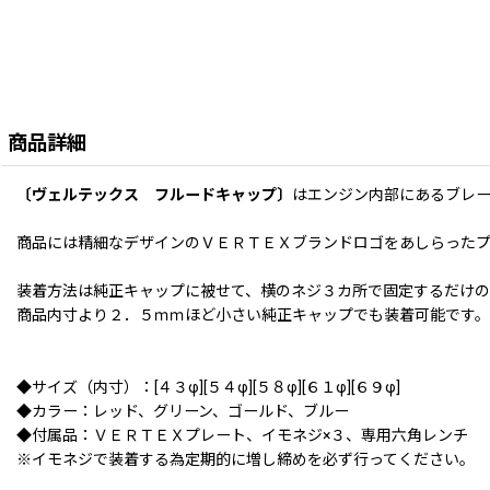
商品詳細
〔ヴェルテックス フルードキャップ〕
はエンジン内部にあるブレ
商品には精細なデザインのＶＥＲＴＥＸブランドロゴをあしらった
装着方法は純正キャップに被せて、横のネジ３カ所で固定するだけ
商品内寸より２．５ｍｍほど小さい純正キャップでも装着可能です。
◆サイズ（内寸）：[４３φ][５４φ][５８φ][６１φ][６９φ]
◆カラー：レッド、グリーン、ゴールド、ブルー
◆付属品：ＶＥＲＴＥＸプレート、イモネジ×３、専用六角レンチ
※イモネジで装着する為定期的に増し締めを必ず行ってください。