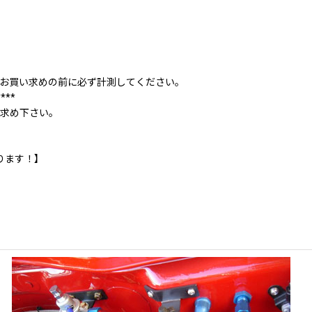
お買い求めの前に必ず計測してください。
****
い求め下さい。
ります！】