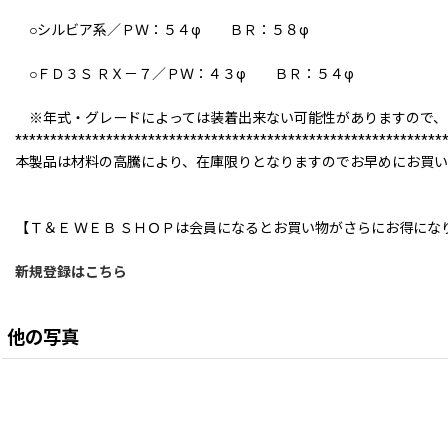
○シルビア系／ＰＷ：５４φ ＢＲ：５８φ
○ＦＤ３Ｓ ＲＸ－７／ＰＷ：４３φ ＢＲ：５４φ
※年式・グレードによっては装着出来ない可能性がありますので、
*************************************************************
本製品は材料の高騰により、在庫限りとなりますのでお早めにお買
【Ｔ＆Ｅ ＷＥＢ ＳＨＯＰは会員になるとお買い物がさらにお得にな
新規登録はこちら
他の写真