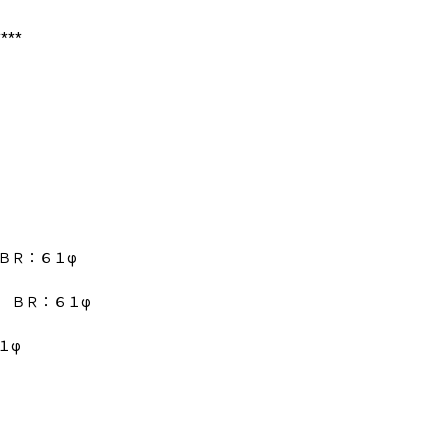
****
ＢＲ：６１φ
 ＢＲ：６１φ
１φ