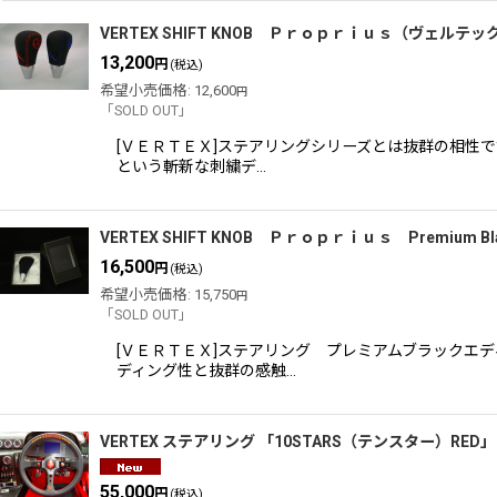
VERTEX SHIFT KNOB Ｐｒｏｐｒｉｕｓ（ヴェル
13,200
円
(税込)
希望小売価格
:
12,600
円
「SOLD OUT」
[ＶＥＲＴＥＸ]ステアリングシリーズとは抜群の相性
という斬新な刺繍デ…
VERTEX SHIFT KNOB Ｐｒｏｐｒｉｕｓ Premi
16,500
円
(税込)
希望小売価格
:
15,750
円
「SOLD OUT」
[ＶＥＲＴＥＸ]ステアリング プレミアムブラックエ
ディング性と抜群の感触…
VERTEX ステアリング 「10STARS（テンスター）RED」 
55,000
円
(税込)