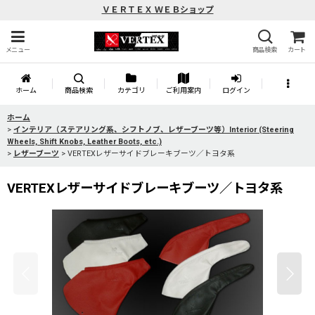
ＶＥＲＴＥＸ ＷＥＢショップ
メニュー
商品検索
カート
ホーム
商品検索
カテゴリ
ご利用案内
ログイン
ホーム
>
インテリア（ステアリング系、シフトノブ、レザーブーツ等）Interior (Steering
Wheels, Shift Knobs, Leather Boots, etc.)
>
レザーブーツ
>
VERTEXレザーサイドブレーキブーツ／トヨタ系
VERTEXレザーサイドブレーキブーツ／トヨタ系