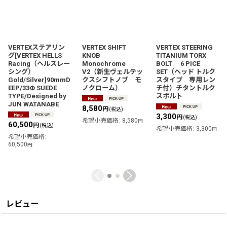
VERTEXステアリン
VERTEX SHIFT
VERTEX STEERING
グ[VERTEX HELLS
KNOB
TITANIUM TORX
Racing（ヘルスレー
Monochrome
BOLT 6 PICE
シング）
V2（新生ヴェルテッ
SET（ヘッド トルク
Gold/Silver]90mmD
クスシフトノブ モ
スタイプ 専用レン
EEP/33Φ SUEDE
ノクローム）
チ付）チタントルク
TYPE/Designed by
スボルト
JUN WATANABE
8,580
円
(税込)
3,300
円
(税込)
希望小売価格
:
8,580
円
60,500
円
(税込)
希望小売価格
:
3,300
円
希望小売価格
:
60,500
円
レビュー