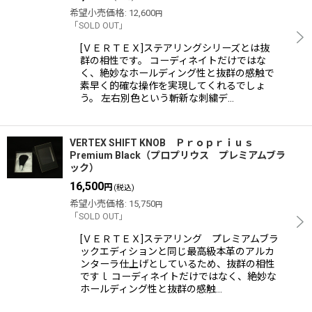
希望小売価格
:
12,600
円
「SOLD OUT」
[ＶＥＲＴＥＸ]ステアリングシリーズとは抜
群の相性です。 コーディネイトだけではな
く、絶妙なホールディング性と抜群の感触で
素早く的確な操作を実現してくれるでしょ
う。 左右別色という斬新な刺繍デ…
VERTEX SHIFT KNOB Ｐｒｏｐｒｉｕｓ
Premium Black（プロプリウス プレミアムブラ
ック）
16,500
円
(税込)
希望小売価格
:
15,750
円
「SOLD OUT」
[ＶＥＲＴＥＸ]ステアリング プレミアムブラ
ックエディションと同じ最高級本革のアルカ
ンターラ仕上げとしているため、抜群の相性
ですｌ コーディネイトだけではなく、絶妙な
ホールディング性と抜群の感触…