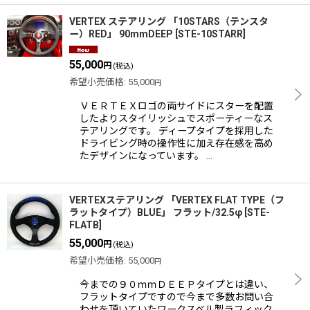
VERTEX ステアリング 「10STARS（テンスタ
ー）RED」 90mmDEEP
[
STE-10STARR
]
55,000
円
(税込)
希望小売価格
:
55,000
円
ＶＥＲＴＥＸロゴの両サイドにスターを配置
したよりスタイリッシュでスポーティーなス
テアリングです。 ディープタイプを採用した
ドライビング時の操作性に加え存在感を高め
たデザインになっています。 …
VERTEXステアリング 「VERTEX FLAT TYPE（フ
ラットタイプ）BLUE」 フラット/32.5φ
[
STE-
FLATB
]
55,000
円
(税込)
希望小売価格
:
55,000
円
今までの９０ｍｍＤＥＥＰタイプとは違い、
フラットタイプですので今まで多数お問い合
わせを頂いていたワークスベル製ラフィック