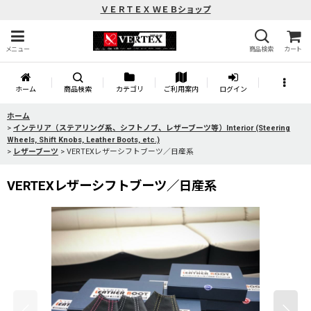
ＶＥＲＴＥＸ ＷＥＢショップ
メニュー
商品検索
カート
ホーム
商品検索
カテゴリ
ご利用案内
ログイン
ホーム
>
インテリア（ステアリング系、シフトノブ、レザーブーツ等）Interior (Steering
Wheels, Shift Knobs, Leather Boots, etc.)
>
レザーブーツ
>
VERTEXレザーシフトブーツ／日産系
VERTEXレザーシフトブーツ／日産系