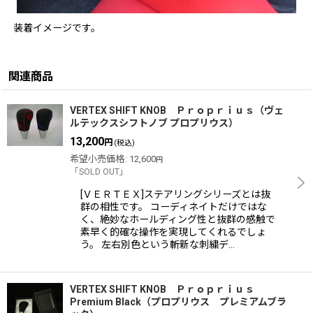
装着イメージです。
関連商品
VERTEX SHIFT KNOB Ｐｒｏｐｒｉｕｓ（ヴェ
ルテックスシフトノブ プロプリウス）
13,200
円
(税込)
希望小売価格
:
12,600
円
「SOLD OUT」
[ＶＥＲＴＥＸ]ステアリングシリーズとは抜
群の相性です。 コーディネイトだけではな
く、絶妙なホールディング性と抜群の感触で
素早く的確な操作を実現してくれるでしょ
う。 左右別色という斬新な刺繍デ…
VERTEX SHIFT KNOB Ｐｒｏｐｒｉｕｓ
Premium Black（プロプリウス プレミアムブラ