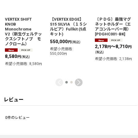
VERTEX SHIFT
【VERTEX EDGE】
〔ＰＤＧ〕最強マグ
KNOB
S15 SILVIA （１５シ
ネットホルダー（エ
Monochrome
ルビア）Fullkit (5点
アコンルーバー用）
V2（新生ヴェルテッ
キット)
[
PDGHC001-BK
]
クスシフトノブ モ
550,000
円
(税込)
ノクローム）
2,178
～8,710
円
円
希望小売価格
:
(税込)
550,000
円
8,580
円
(税込)
希望小売価格
:
2,138
円
希望小売価格
:
8,580
円
レビュー
0
件のレビュー