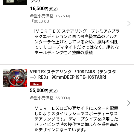
ック）
16,500
円
(税込)
希望小売価格
:
15,750
円
「SOLD OUT」
[ＶＥＲＴＥＸ]ステアリング プレミアムブラ
ックエディションと同じ最高級本革のアルカ
ンターラ仕上げとしているため、抜群の相性
ですｌ コーディネイトだけではなく、絶妙な
ホールディング性と抜群の感触…
VERTEX ステアリング 「10STARS（テンスタ
ー）RED」 90mmDEEP
[
STE-10STARR
]
55,000
円
(税込)
希望小売価格
:
55,000
円
ＶＥＲＴＥＸロゴの両サイドにスターを配置
したよりスタイリッシュでスポーティーなス
テアリングです。 ディープタイプを採用した
ドライビング時の操作性に加え存在感を高め
たデザインになっています。 …