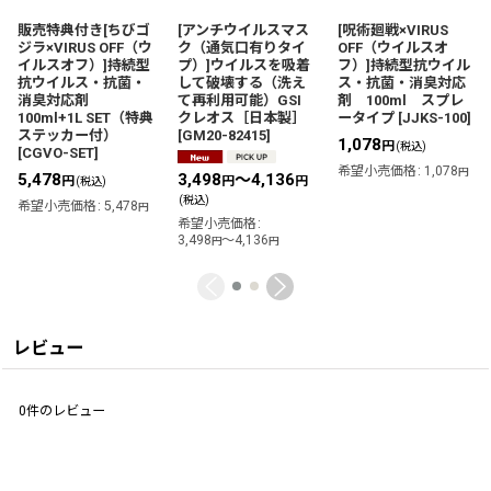
販売特典付き[ちびゴ
[アンチウイルスマス
[呪術廻戦×VIRUS
ジラ×VIRUS OFF（ウ
ク（通気口有りタイ
OFF（ウイルスオ
イルスオフ）]持続型
プ）]ウイルスを吸着
フ）]持続型抗ウイル
抗ウイルス・抗菌・
して破壊する（洗え
ス・抗菌・消臭対応
消臭対応剤
て再利用可能）GSI
剤 100ml スプレ
100ml+1L SET（特典
クレオス［日本製］
ータイプ
[
JJKS-100
]
ステッカー付）
[
GM20-82415
]
1,078
円
(税込)
[
CGVO-SET
]
希望小売価格
:
1,078
円
5,478
3,498
～4,136
円
円
円
(税込)
(税込)
希望小売価格
:
5,478
円
希望小売価格
:
3,498
～4,136
円
円
レビュー
0
件のレビュー