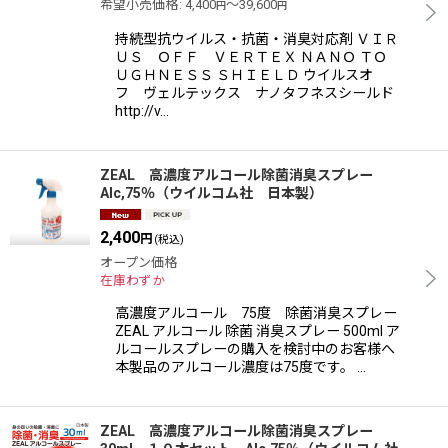
希望小売価格
:
4,400
～39,600
円
円
持続型抗ウイルス・抗菌・消臭対応剤 ＶＩＲ
ＵＳ ＯＦＦ ＶＥＲＴＥＸ ＮＡＮＯ ＴＯ
ＵＧＨＮＥＳＳ ＳＨＩＥＬＤ ウイルスオ
フ ヴェルテックス ナノタフネスシールド
http://v…
ZEAL 高濃度アルコール除菌消臭スプレー
Alc,75％（ウイルコム社 日本製）
2,400
円
(税込)
オープン価格
在庫わずか
高濃度アルコール 75度 除菌消臭スプレー
ZEAL アルコール 除菌 消臭スプレー 500ml ア
ルコールスプレーの購入を検討中のお客様へ
本製品のアルコール濃度は75度です。 …
ZEAL 高濃度アルコール除菌消臭スプレー