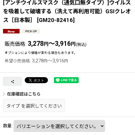
[アンチウイルスマスク（通気口無タイプ）]ウイルス
を吸着して破壊する（洗えて再利用可能）GSIクレオ
ス［日本製］
[
GM20-82416
]
3,278
～3,916
販売価格
:
円
円
(税込)
オプションにより価格が変わる場合もあります。
3,278
～3,916
希望小売価格
:
円
円
在庫確認はこちら
タイプ
を選択してください
数量
: