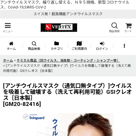
アンチウイルスマスク、繰り返し使える、Ｎ９５規格、新型コロナウイル
ス、Covid-19,SARS-CoV-2
スイス発！超高機能アンチウイルスマスク
メニュー
商品検索
カート
ホーム
商品検索
カテゴリ
ご利用案内
ログイン
ホーム
>
ケミカル商品（抗ウイルス、消臭剤・コーティング・シャンプー等）
>
[アンチウイルスマスク（通気口無タイプ）]ウイルスを吸着して破壊する（洗えて再
利用可能）GSIクレオス［日本製］
[アンチウイルスマスク（通気口無タイプ）]ウイルス
を吸着して破壊する（洗えて再利用可能）GSIクレオ
ス［日本製］
[
GM20-82416
]