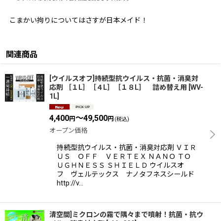
こまかい拘りについてはさすが日本メイド！
関連商品
[ウイルスオフ]持続型抗ウイルス・抗菌・消臭対
応剤 ［１L］［４L］［１８L］ 詰め替え用
[
WV-
1L
]
4,400
～49,500
円
円
(税込)
オープン価格
持続型抗ウイルス・抗菌・消臭対応剤 ＶＩＲ
ＵＳ ＯＦＦ ＶＥＲＴＥＸ ＮＡＮＯ ＴＯ
ＵＧＨＮＥＳＳ ＳＨＩＥＬＤ ウイルスオ
フ ヴェルテックス ナノタフネスシールド
http://v…
清空間]ミクロンの霧で隅々まで噴射！抗菌・抗ウ