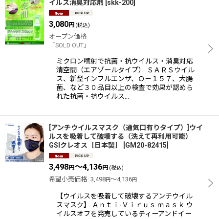
イルス消臭対応剤
[
skk-200
]
3,080
円
(税込)
オープン価格
「SOLD OUT」
ミクロン噴射で抗菌・抗ウイルス・消臭対応
清空間（エアゾールタイプ） ＳＡＲＳウイル
ス、新型インフルエンザ、Ｏ－１５７、大腸
菌、など３０品目以上の検査で効果が認めら
れた抗菌・抗ウイルス…
[アンチウイルスマスク（通気口有りタイプ）]ウイ
ルスを吸着して破壊する（洗えて再利用可能）
GSIクレオス［日本製］
[
GM20-82415
]
3,498
～4,136
円
円
(税込)
希望小売価格
:
3,498
～4,136
円
円
【ウイルスを吸着して破壊するアンチウイル
スマスク】 Ａｎｔｉ-Ｖｉｒｕｓ ｍａｓｋ ウ
イルスオフを発売しているティーアンドイー