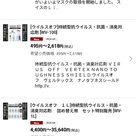
がいよいよマスクの取扱を開始しました。 ス
イスのＬｉ…
[ウイルスオフ]持続型抗ウイルス・抗菌・消臭対
応剤
[
WV-100
]
495
～2,618
円
円
(税込)
希望小売価格
:
495
～2,618
円
円
持続型抗ウイルス・抗菌・消臭対応剤 ＶＩＲ
ＵＳ ＯＦＦ ＶＥＲＴＥＸ ＮＡＮＯ ＴＯ
ＵＧＨＮＥＳＳ ＳＨＩＥＬＤ ウイルスオ
フ ヴェルテックス ナノタフネスシールド
http://v…
[ウイルスオフ １Ｌ]持続型抗ウイルス・抗菌・
消臭対応剤 詰め替え用 セット特別販売
[
WV-
1L
]
4,400
～35,640
円
円
(税込)