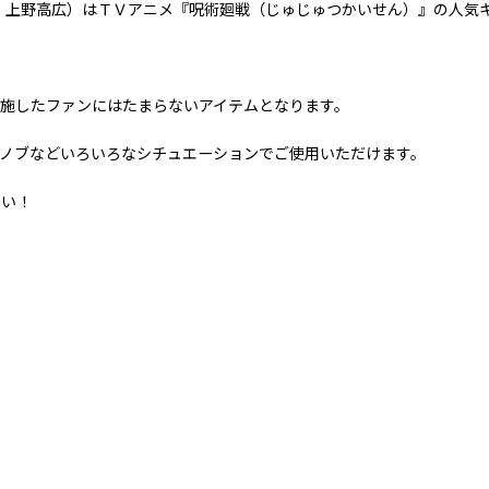
 上野高広）はＴＶアニメ『呪術廻戦（じゅじゅつかいせん）』の人気
施したファンにはたまらないアイテムとなります。
ノブなどいろいろなシチュエーションでご使用いただけます。
さい！