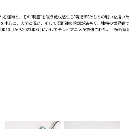
れる怪物と、その”呪霊”を祓う虎杖悠仁ら”呪術師”たちとの戦いを描い
を中心に、人間と呪い、そして呪術師の陰謀が渦巻く、独特の世界観で描
年10月から2021年3月にかけてテレビアニメが放送された。「呪術廻戦」