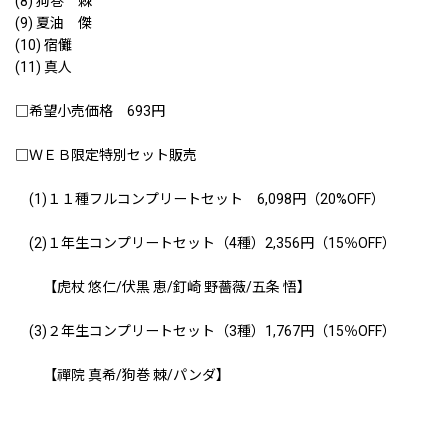
(8) 狗巻 棘
(9) 夏油 傑
(10) 宿儺
(11) 真人
□希望小売価格 693円
□ＷＥＢ限定特別セット販売
(1)１１種フルコンプリートセット 6,098円（20%OFF）
(2)１年生コンプリートセット（4種）2,356円（15％OFF）
【虎杖 悠仁/伏黒 恵/釘崎 野薔薇/五条 悟】
(3)２年生コンプリートセット（3種）1,767円（15％OFF）
【禪院 真希/狗巻 棘/パンダ】