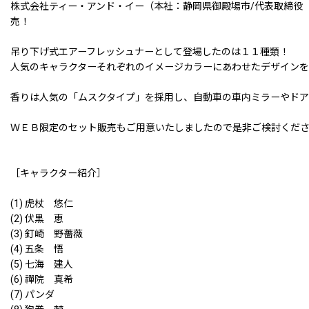
株式会社ティー・アンド・イー（本社：静岡県御殿場市/代表取締役
売！
吊り下げ式エアーフレッシュナーとして登場したのは１１種類！
人気のキャラクターそれぞれのイメージカラーにあわせたデザインを
香りは人気の「ムスクタイプ」を採用し、自動車の車内ミラーやドア
ＷＥＢ限定のセット販売もご用意いたしましたので是非ご検討くだ
［キャラクター紹介］
(1) 虎杖 悠仁
(2) 伏黒 恵
(3) 釘崎 野薔薇
(4) 五条 悟
(5) 七海 建人
(6) 禪院 真希
(7) パンダ