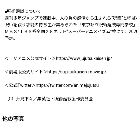
■呪術廻戦について
週刊少年ジャンプで連載中、人の負の感情から生まれる“呪霊”と呼ば
呪いを祓う才能の持ち主が集められた「東京都立呪術廻戦専門学校」
ＭＢＳ/ＴＢＳ系全国２８ネット“スーパーアニメイズム”枠にて、2020
予定。
＜ＴＶアニメ公式サイト＞https://www.jujutsukaisen.jp/
＜劇場版公式サイト＞https://jujutsukaisen-movie.jp/
＜公式Twitter＞https://twitter.com/animejujutsu
（C）芥見下々／集英社・呪術廻戦製作委員会
他の写真