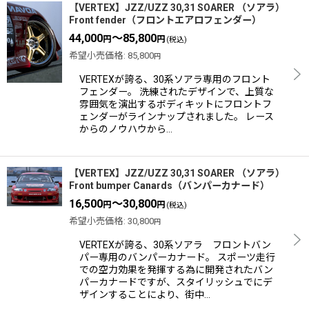
【VERTEX】JZZ/UZZ 30,31 SOARER （ソアラ）
Front fender（フロントエアロフェンダー）
44,000
～85,800
円
円
(税込)
希望小売価格
:
85,800
円
VERTEXが誇る、30系ソアラ専用のフロント
フェンダー。 洗練されたデザインで、上質な
雰囲気を演出するボディキットにフロントフ
ェンダーがラインナップされました。 レース
からのノウハウから…
【VERTEX】JZZ/UZZ 30,31 SOARER （ソアラ）
Front bumper Canards（バンパーカナード）
16,500
～30,800
円
円
(税込)
希望小売価格
:
30,800
円
VERTEXが誇る、30系ソアラ フロントバン
パー専用のバンパーカナード。 スポーツ走行
での空力効果を発揮する為に開発されたバン
パーカナードですが、スタイリッシュでにデ
ザインすることにより、街中…