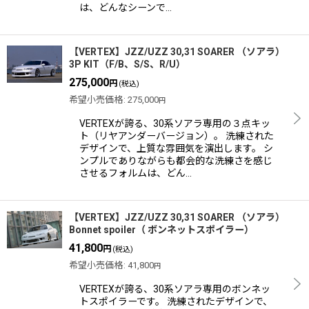
は、どんなシーンで…
【VERTEX】JZZ/UZZ 30,31 SOARER （ソアラ）
3P KIT（F/B、S/S、R/U）
275,000
円
(税込)
希望小売価格
:
275,000
円
VERTEXが誇る、30系ソアラ専用の３点キッ
ト（リヤアンダーバージョン）。 洗練された
デザインで、上質な雰囲気を演出します。 シ
ンプルでありながらも都会的な洗練さを感じ
させるフォルムは、どん…
【VERTEX】JZZ/UZZ 30,31 SOARER （ソアラ）
Bonnet spoiler（ ボンネットスポイラー）
41,800
円
(税込)
希望小売価格
:
41,800
円
VERTEXが誇る、30系ソアラ専用のボンネッ
トスポイラーです。 洗練されたデザインで、