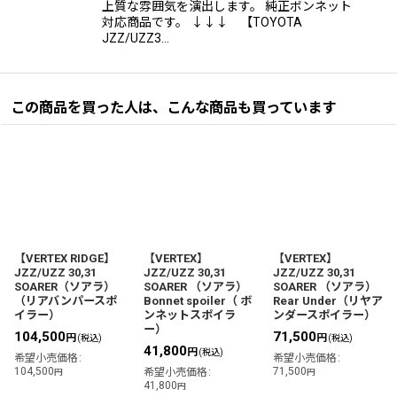
上質な雰囲気を演出します。 純正ボンネット
対応商品です。 ↓↓↓ 【TOYOTA
JZZ/UZZ3…
この商品を買った人は、こんな商品も買っています
【VERTEX RIDGE】
【VERTEX】
【VERTEX】
JZZ/UZZ 30,31
JZZ/UZZ 30,31
JZZ/UZZ 30,31
SOARER（ソアラ）
SOARER （ソアラ）
SOARER （ソアラ）
（リアバンパースポ
Bonnet spoiler（ ボ
Rear Under（リヤア
イラー）
ンネットスポイラ
ンダースポイラー）
ー）
104,500
71,500
円
円
(税込)
(税込)
41,800
円
(税込)
希望小売価格
:
希望小売価格
:
104,500
71,500
希望小売価格
:
円
円
41,800
円