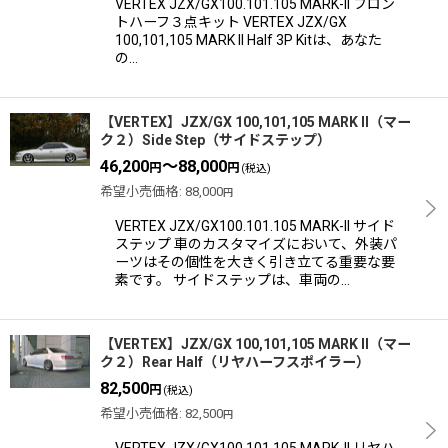
VERTEX JZX/GX100.101.105 MARK-II フロン
トハーフ３点キット VERTEX JZX/GX
100,101,105 MARK II Half 3P Kitは、あなた
の…
【VERTEX】JZX/GX 100,101,105 MARK II（マー
ク２）Side Step（サイドステップ）
46,200
～88,000
円
円
(税込)
希望小売価格
:
88,000
円
VERTEX JZX/GX100.101.105 MARK-II サイド
ステップ 車のカスタマイズにおいて、外装パ
ーツはその個性を大きく引き立てる重要な要
素です。 サイドステップは、車両の…
【VERTEX】JZX/GX 100,101,105 MARK II（マー
ク２）Rear Half（リヤハーフスポイラー）
82,500
円
(税込)
希望小売価格
:
82,500
円
VERTEX JZX/GX100.101.105 MARK-II リヤハ