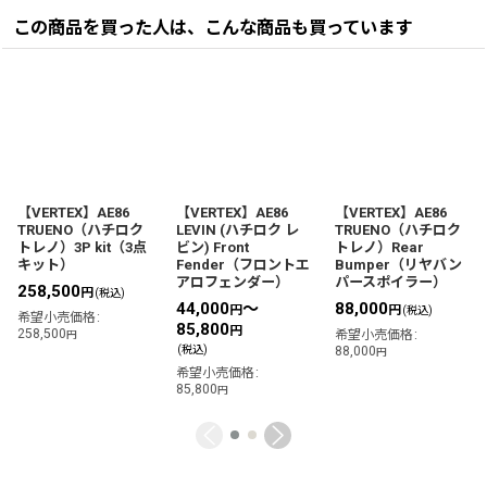
この商品を買った人は、こんな商品も買っています
【VERTEX】AE86
【VERTEX】AE86
【VERTEX】AE86
TRUENO（ハチロク
LEVIN (ハチロク レ
TRUENO（ハチロク
トレノ）3P kit（3点
ビン) Front
トレノ）Rear
キット）
Fender（フロントエ
Bumper（リヤバン
アロフェンダー）
パースポイラー）
258,500
円
(税込)
44,000
～
88,000
円
円
(税込)
希望小売価格
:
85,800
円
258,500
希望小売価格
:
円
(税込)
88,000
円
希望小売価格
:
85,800
円