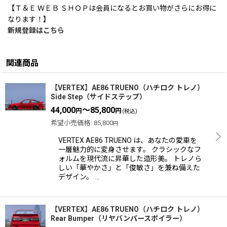
【Ｔ＆Ｅ ＷＥＢ ＳＨＯＰは会員になるとお買い物がさらにお得に
なります！】
新規登録はこちら
関連商品
【VERTEX】AE86 TRUENO（ハチロク トレノ）
Side Step（サイドステップ）
44,000
～85,800
円
円
(税込)
希望小売価格
:
85,800
円
VERTEX AE86 TRUENO は、あなたの愛車を
一層魅力的に変身させます。 クラシックなフ
ォルムを現代流に昇華した造形美。 トレノら
しい「華やかさ」と「俊敏さ」を兼ね備えた
デザイン。 …
【VERTEX】AE86 TRUENO（ハチロク トレノ）
Rear Bumper（リヤバンパースポイラー）