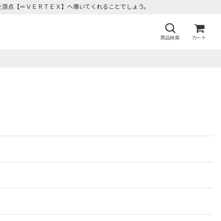
を頂点【＝ＶＥＲＴＥＸ】へ導いてくれることでしょう。
商品検索
カート