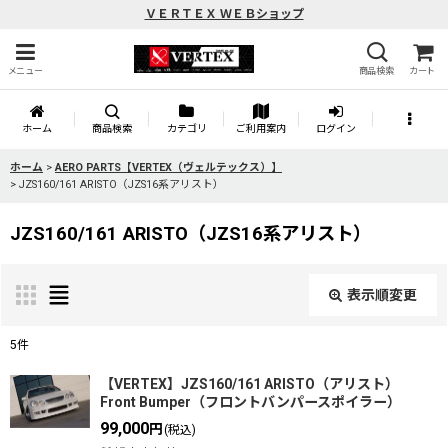
ＶＥＲＴＥＸ ＷＥＢショップ
メニュー
商品検索
カート
ホーム
商品検索
カテゴリ
ご利用案内
ログイン
ホーム
>
AERO PARTS【VERTEX（ヴェルテックス）】
>
JZS160/161 ARISTO（JZS16系アリスト）
JZS160/161 ARISTO（JZS16系アリスト）
表示順変更
閉じる
5
件
表示数
:
【VERTEX】JZS160/161 ARISTO（アリスト）
Front Bumper（フロントバンパースポイラー）
99,000
円
(税込)
並び順
: