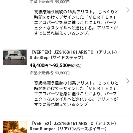
希望小売価格
:
99,000
円
高級感漂う風貌の16系アリスト。 じっくりと
絞り込む
時間をかけてデザインした「ＶＥＲＴＥＸ」
エアロパーツを身に纏うことにより、パーフ
ェクトなスタイルへと進化する。 アリストが
すでに兼ね揃えているシンプ…
【VERTEX】JZS160/161 ARISTO （アリスト）
Side Step（サイドステップ）
48,400
～93,500
円
円
(税込)
希望小売価格
:
93,500
円
高級感漂う風貌の16系アリスト。 じっくりと
時間をかけてデザインした「ＶＥＲＴＥＸ」
エアロパーツを身に纏うことにより、パーフ
ェクトなスタイルへと進化する。 アリストが
すでに兼ね揃えているシンプ…
【VERTEX】JZS160/161 ARISTO（アリスト）
Rear Bumper（リアバンパースポイラー）