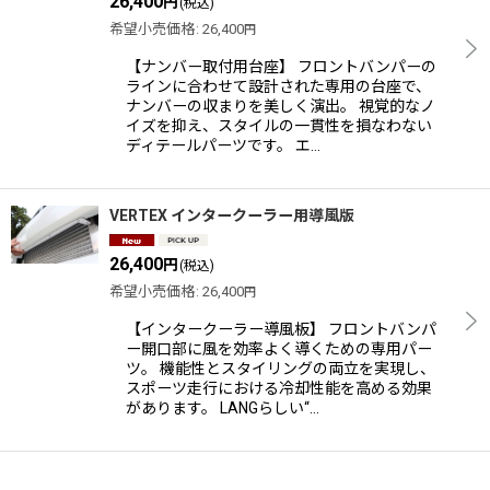
26,400
円
(税込)
表示数
:
希望小売価格
:
26,400
円
【ナンバー取付用台座】 フロントバンパーの
ラインに合わせて設計された専用の台座で、
並び順
:
ナンバーの収まりを美しく演出。 視覚的なノ
イズを抑え、スタイルの一貫性を損なわない
ディテールパーツです。 エ…
絞り込む
VERTEX インタークーラー用導風版
26,400
円
(税込)
希望小売価格
:
26,400
円
【インタークーラー導風板】 フロントバンパ
ー開口部に風を効率よく導くための専用パー
ツ。 機能性とスタイリングの両立を実現し、
スポーツ走行における冷却性能を高める効果
があります。 LANGらしい“…