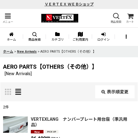
ＶＥＲＴＥＸ ＷＥＢショップ
メニュー
商品検索
カート
ホーム
商品検索
カテゴリ
ご利用案内
ログイン
ホーム
>
New Arrivals
>
AERO PARTS【OTHERS（その他）】
AERO PARTS【OTHERS（その他）】
[
New Arrivals
]
表示順変更
閉じる
2
件
サブカテゴリ
:
VERTEXLANG ナンバープレート用台座（準汎用
品）