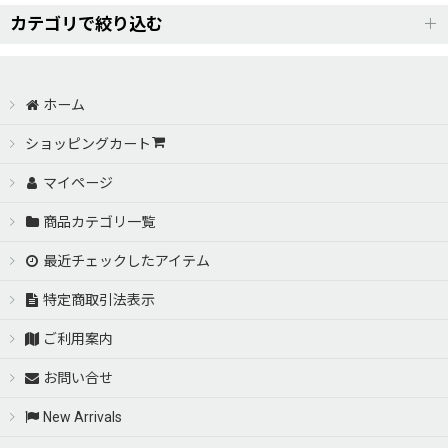
カテゴリで絞り込む
AERO PARTS【OTHERS（その他）】 (全商品)
ホーム
UNDER CANARD SERIES-アンダーカナード
ショッピングカート
マイページ
ナンバープレート用台座
商品カテゴリ一覧
インタークーラー用導風版
最近チェックしたアイテム
特定商取引法表示
ご利用案内
お問い合せ
New Arrivals