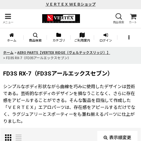
ＶＥＲＴＥＸ ＷＥＢショップ
メニュー
商品検索
カート
ホーム
商品検索
カテゴリ
ご利用案内
ログイン
ホーム
>
AERO PARTS【VERTEX RIDGE（ヴェルテックスリッジ）】
>
FD3S RX-7（FD3Sアールエックスセブン）
FD3S RX-7（FD3Sアールエックスセブン）
シンプルなボディ形状ながら曲線を巧みに使用したデザインは芸術
である。芸術的なボディのデザインを損なうことなく、さらに存在
感をアピールすることができる。そんな製品を目指して作成した
「ＶＥＲＴＥＸ」エアロパーツは、存在感をアピールするだけでな
く、ラグジュアリーとスポーティーをも兼ね揃えるパーツに仕上が
りました。
表示順変更