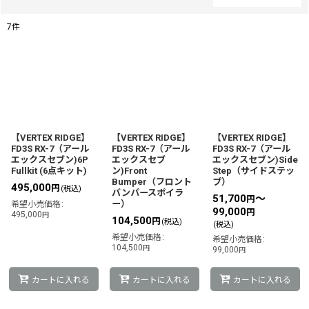
閉じる
7
件
表示数
:
並び順
:
絞り込む
【VERTEX RIDGE】
【VERTEX RIDGE】
【VERTEX RIDGE】
FD3S RX-7（アール
FD3S RX-7（アール
FD3S RX-7（アール
エックスセブン)6P
エックスセブ
エックスセブン)Side
Fullkit (6点キット)
ン)Front
Step（サイドステッ
Bumper（フロント
プ）
495,000
円
(税込)
バンパースポイラ
51,700
～
円
ー）
希望小売価格
:
99,000
円
495,000
円
104,500
円
(税込)
(税込)
希望小売価格
:
希望小売価格
:
104,500
円
99,000
円
カートに入れる
カートに入れる
カートに入れる