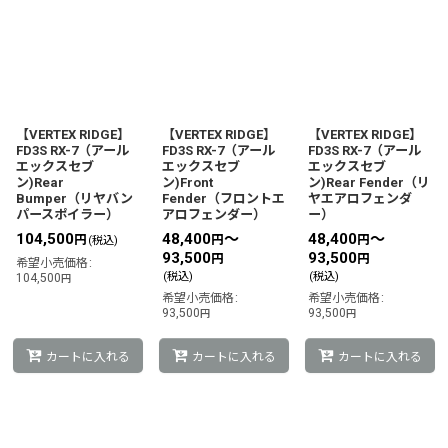
【VERTEX RIDGE】
【VERTEX RIDGE】
【VERTEX RIDGE】
FD3S RX-7（アール
FD3S RX-7（アール
FD3S RX-7（アール
エックスセブ
エックスセブ
エックスセブ
ン)Rear
ン)Front
ン)Rear Fender（リ
Bumper（リヤバン
Fender（フロントエ
ヤエアロフェンダ
パースポイラー）
アロフェンダー）
ー）
104,500
48,400
～
48,400
～
円
円
円
(税込)
93,500
93,500
円
円
希望小売価格
:
(税込)
(税込)
104,500
円
希望小売価格
:
希望小売価格
:
93,500
93,500
円
円
カートに入れる
カートに入れる
カートに入れる