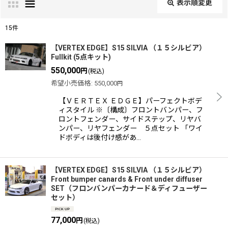
表示順変更
閉じる
15
件
サブカテゴリ
:
【VERTEX EDGE】S15 SILVIA （１５シルビア）
Fullkit (5点キット)
550,000
円
(税込)
希望小売価格
:
550,000
円
表示数
:
【ＶＥＲＴＥＸ ＥＤＧＥ】パーフェクトボデ
ィスタイル ※〔構成〕フロントバンパー、フ
ロントフェンダー、サイドステップ、リヤバ
並び順
:
ンパー、リヤフェンダー ５点セット 「ワイ
ドボディは後付け感があ…
絞り込む
【VERTEX EDGE】S15 SILVIA （１５シルビア）
Front bumper canards & Front under diffuser
SET（フロンバンパーカナード＆ディフューザー
セット）
77,000
円
(税込)