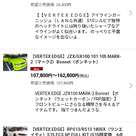
希望小売価格
:
26,400
円
【【ＶＥＲＴＥＸ ＥＤＧＥ】アイラインガー
ニッシュ（ＬＡＮＧ共通） S15シルビア独特
のヘッドライトには拘り抜いたシャープなア
イラインがよく似合います。 のっぺりと平面
なイメージを出ないよ…
【VERTEX EDGE】JZX/GX100.101.105 MARK-
2（マーク2）Bonnet（ボンネット）
107,800
～162,800
円
円
(税込)
希望小売価格
:
107,800
円
VERTEX EDGE JZX100 MARK-2 Bonnet 【ボ
ンネット（ウェットカーボン / FRP設定）】
フロントビューにさらなる精悍さを与えるア
イテムです。 指でつまんだような…
【VERTEX EDGE】RPS13/RS13 180SX（ワンエ
イティ）S15 FCS 6P FULL KIT (S15顔変換 6点