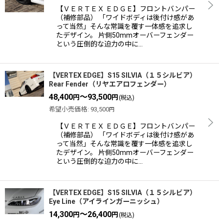
【ＶＥＲＴＥＸ ＥＤＧＥ】フロントバンパー
（補修部品） 「ワイドボディは後付け感があ
って当然」そんな常識を覆す一体感を追求し
たデザイン。 片側50mmオーバーフェンダー
という圧倒的な迫力の中に…
【VERTEX EDGE】S15 SILVIA（１５シルビア）
Rear Fender（リヤエアロフェンダー）
48,400
～93,500
円
円
(税込)
希望小売価格
:
93,500
円
【ＶＥＲＴＥＸ ＥＤＧＥ】フロントバンパー
（補修部品） 「ワイドボディは後付け感があ
って当然」そんな常識を覆す一体感を追求し
たデザイン。 片側50mmオーバーフェンダー
という圧倒的な迫力の中に…
【VERTEX EDGE】S15 SILVIA（１５シルビア）
Eye Line（アイラインガーニッシュ）
14,300
～26,400
円
円
(税込)