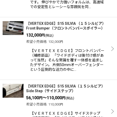
です。 伸びやかで力強いフォルムは、高速域
での安定性とレーシーな雰囲気を同…
【VERTEX EDGE】S15 SILVIA （１５シルビア）
Front Bumper（フロントバンパースポイラー）
132,000
円
(税込)
希望小売価格
:
132,000
円
【ＶＥＲＴＥＸ ＥＤＧＥ】フロントバンパー
（補修部品） 「ワイドボディは後付け感があ
って当然」そんな常識を覆す一体感を追求し
たデザイン。 片側50mmオーバーフェンダー
という圧倒的な迫力の中に…
【VERTEX EDGE】S15 SILVIA（１５シルビア）
Side Step（サイドステップ）
56,100
～110,000
円
円
(税込)
希望小売価格
:
110,000
円
【ＶＥＲＴＥＸ ＥＤＧＥ】サイドステップ