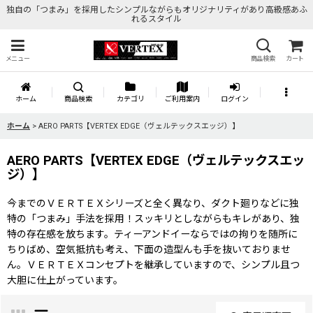
独自の「つまみ」を採用したシンプルながらもオリジナリティがあり高級感あふ
れるスタイル
メニュー
商品検索
カート
ホーム
商品検索
カテゴリ
ご利用案内
ログイン
ホーム
>
AERO PARTS【VERTEX EDGE（ヴェルテックスエッジ）】
AERO PARTS【VERTEX EDGE（ヴェルテックスエッ
ジ）】
今までのＶＥＲＴＥＸシリーズと全く異なり、ダクト廻りなどに独
特の「つまみ」手法を採用！スッキリとしながらもキレがあり、独
特の存在感を放ちます。ティーアンドイーならではの拘りを随所に
ちりばめ、空気抵抗も考え、下面の造型んも手を抜いておりませ
ん。ＶＥＲＴＥＸコンセプトを継承していますので、シンプル且つ
大胆に仕上がっています。