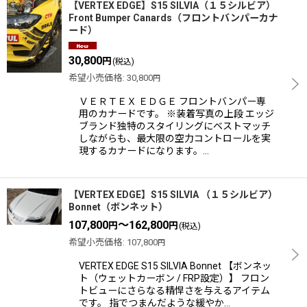
【VERTEX EDGE】S15 SILVIA（１５シルビア）
Front Bumper Canards（フロントバンパーカナ
ード）
30,800
円
(税込)
希望小売価格
:
30,800
円
ＶＥＲＴＥＸ ＥＤＧＥ フロントバンパー専
用のカナードです。 ※装着写真の上段 エッジ
ブランド独特のスタイリングにベストマッチ
しながらも、最大限の空力コントロールを実
現するカナードになります。…
【VERTEX EDGE】S15 SILVIA （１５シルビア）
Bonnet（ボンネット）
107,800
～162,800
円
円
(税込)
希望小売価格
:
107,800
円
VERTEX EDGE S15 SILVIA Bonnet 【ボンネッ
ト（ウェットカーボン / FRP設定）】 フロン
トビューにさらなる精悍さを与えるアイテム
です。 指でつまんだような緩やか…