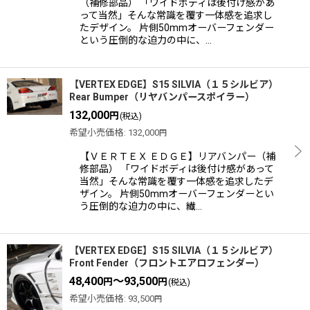
（補修部品） 「ワイドボディは後付け感があ
って当然」そんな常識を覆す一体感を追求し
たデザイン。 片側50mmオーバーフェンダー
という圧倒的な迫力の中に、…
【VERTEX EDGE】S15 SILVIA（１５シルビア）
Rear Bumper（リヤバンパースポイラー）
132,000
円
(税込)
希望小売価格
:
132,000
円
【ＶＥＲＴＥＸ ＥＤＧＥ】リアバンパー（補
修部品） 「ワイドボディは後付け感があって
当然」そんな常識を覆す一体感を追求したデ
ザイン。 片側50mmオーバーフェンダーとい
う圧倒的な迫力の中に、繊…
【VERTEX EDGE】S15 SILVIA（１５シルビア）
Front Fender（フロントエアロフェンダー）
48,400
～93,500
円
円
(税込)
希望小売価格
:
93,500
円