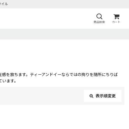
タイル
商品検索
カート
在感を放ちます。ティーアンドイーならではの拘りを随所にちりば
ています。
表示順変更
閉じる