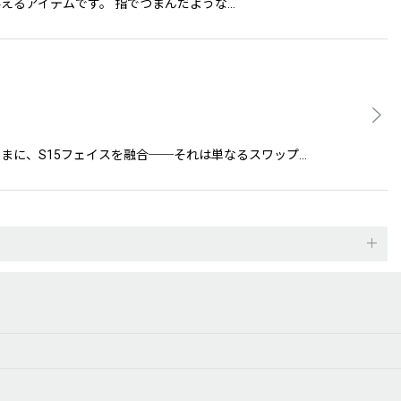
悍さを与えるアイテムです。 指でつまんだような…
をそのままに、S15フェイスを融合──それは単なるスワップ…