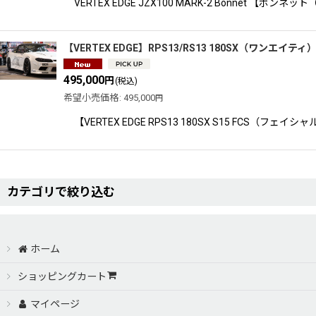
VERTEX EDGE JZX100 MARK-2 Bonne
【VERTEX EDGE】RPS13/RS13 180SX（ワンエイティ）S
495,000
円
(税込)
希望小売価格
:
495,000
円
【VERTEX EDGE RPS13 180SX S15 
カテゴリで絞り込む
AERO PARTS【VERTEX EDGE（ヴェルテックスエッジ）】 (全商品
ホーム
S15 SILVIA（S15シルビア）
ショッピングカート
マイページ
JZX／GX100 MARK-2（100系マークII）