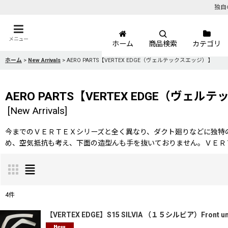
独自
メニュー
ホーム
商品検索
カテゴリ
ホーム
>
New Arrivals
>
AERO PARTS【VERTEX EDGE（ヴェルテックスエッジ）】
AERO PARTS【VERTEX EDGE（ヴェ
[
New Arrivals
]
今までのＶＥＲＴＥＸシリーズと全く異なり、ダクト廻りなどに独特
め、空気抵抗も考え、下面の造型んも手を抜いておりません。ＶＥＲ
4
件
サブカテゴリ
:
【VERTEX EDGE】S15 SILVIA （１５シルビア）Fron