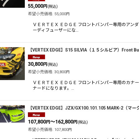
55,000
円
(税込)
表示数
:
希望小売価格
:
55,000
円
ＶＥＲＴＥＸ ＥＤＧＥ フロントバンパー専用のアン
並び順
:
ーディフューザーにな…
【VERTEX EDGE】S15 SILVIA（１５シルビア）Fron
30,800
円
(税込)
希望小売価格
:
30,800
円
ＶＥＲＴＥＸ ＥＤＧＥ フロントバンパー専用のカナ
ナードになります。…
【VERTEX EDGE】JZX/GX100.101.105 MARK-2
107,800
～162,800
円
円
(税込)
希望小売価格
:
107,800
円