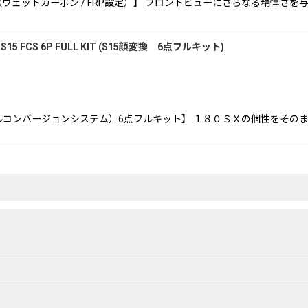
t 【ボンネット（ウェットカーボン / FRP設定）】 フロントビューにさらなる精
15 FCS 6P FULL KIT (S15顔変換 6点フルキット)
FCS（フェイシャルコンバージョンシステム）6点フルキット】 １８０ＳＸの個性
)