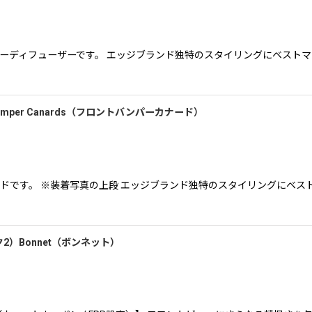
ダーディフューザーです。 エッジブランド独特のスタイリングにベスト
絞り込む
t Bumper Canards（フロントバンパーカナード）
ードです。 ※装着写真の上段 エッジブランド独特のスタイリングにベ
（マーク2）Bonnet（ボンネット）