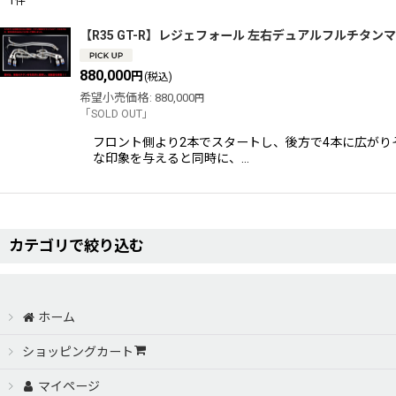
1
件
サブカテゴリ
:
【R35 GT-R】レジェフォール 左右デュアルフルチタン
880,000
円
(税込)
表示数
:
希望小売価格
:
880,000
円
「SOLD OUT」
フロント側より2本でスタートし、後方で4本に広がり
並び順
:
な印象を与えると同時に、…
カテゴリで絞り込む
Legerfort-レジェフォール（エキゾースト関連） (全商品)
ホーム
フルチタンマフラー
ショッピングカート
マイページ
エキゾーストマニホールド