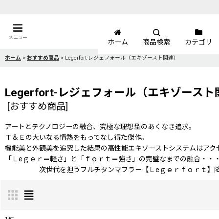
メニュー
ホーム
商品検索
カテゴリ
ホーム
>
おすすめ商品
>
Legerfort-レジェフォール（エキゾースト関連）
Legerfort-レジェフォール（エキゾース
[
おすすめ商品
]
アートとテクノロジーの融合、究極な理想型のあくなき追求。
Ｔ＆Ｅの大いなる情熱をもってなし得た傑作。
機能美と外観美を追究した結果の高性能エキゾーストシステムはアク
「Ｌeｇｅｒ＝軽さ」と「ｆｏｒｔ＝強さ」の完璧なまでの融合・・
次世代を担うフルチタンマフラー【Ｌeｇｅｒｆｏｒｔ】降