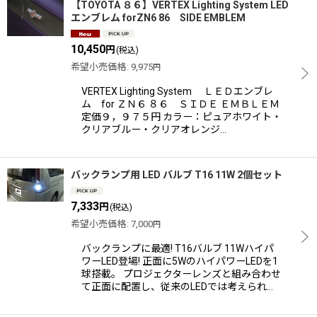
【TOYOTA ８６】VERTEX Lighting System LED
エンブレム forZN6 86 SIDE EMBLEM
10,450
円
(税込)
希望小売価格
:
9,975
円
VERTEX Lighting System ＬＥＤエンブレ
ム for ＺＮ６ ８６ ＳＩＤＥ ＥＭＢＬＥＭ
定価９，９７５円 カラー：ピュアホワイト・
クリアブルー・クリアオレンジ…
バックランプ用 LED バルブ T16 11W 2個セット
7,333
円
(税込)
希望小売価格
:
7,000
円
バックランプに最適! T16バルブ 11Wハイパ
ワーLED登場! 正面に5WのハイパワーLEDを1
球搭載。 プロジェクターレンズと組み合わせ
て正面に配置し、従来のLEDでは考えられ…