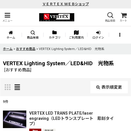
ＶＥＲＴＥＸ ＷＥＢショップ
メニュー
商品検索
カート
ホーム
商品検索
カテゴリ
ご利用案内
ログイン
ホーム
>
おすすめ商品
>
VERTEX Lighting System／LED&HID 光物系
VERTEX Lighting System／LED&HID 光物系
[
おすすめ商品
]
表示順変更
閉じる
9
件
サブカテゴリ
:
VERTEX LED TRANS PLATE/laser
engraving（LEDトランスプレート 彫刻タイ
プ）