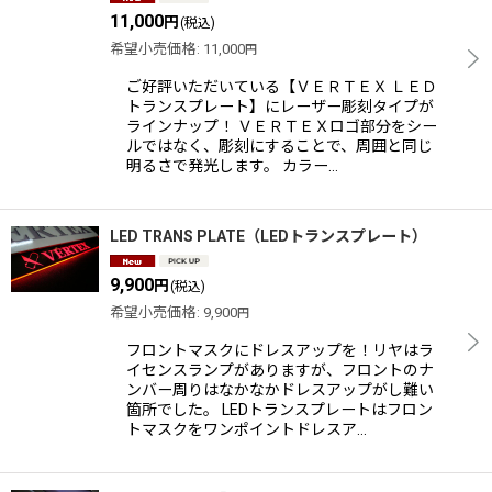
11,000
表示数
:
円
(税込)
希望小売価格
:
11,000
円
ご好評いただいている【ＶＥＲＴＥＸ ＬＥＤ
並び順
:
トランスプレート】にレーザー彫刻タイプが
ラインナップ！ ＶＥＲＴＥＸロゴ部分をシー
ルではなく、彫刻にすることで、周囲と同じ
絞り込む
明るさで発光します。 カラー…
LED TRANS PLATE（LEDトランスプレート）
9,900
円
(税込)
希望小売価格
:
9,900
円
フロントマスクにドレスアップを！リヤはラ
イセンスランプがありますが、フロントのナ
ンバー周りはなかなかドレスアップがし難い
箇所でした。 LEDトランスプレートはフロン
トマスクをワンポイントドレスア…