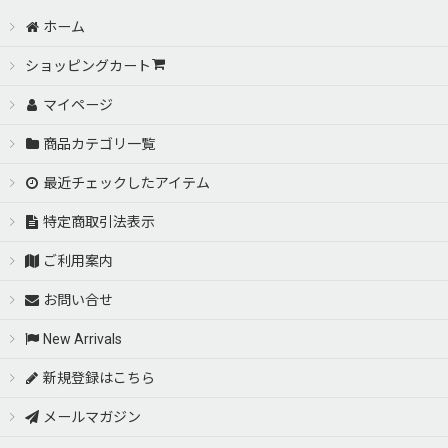
VERTEX Lighting System／LED&HID 光物系 (全商品)
ホーム
LEDトランスプレート
ショッピングカート
マイページ
ＬＥＤバルブ・基盤／汎用タイプ
商品カテゴリ一覧
ＬＥＤライセンスランプ
最近チェックしたアイテム
ＬＥＤルームランプ類／マップ・ルーム・バニティ・トランク
特定商取引法表示
ご利用案内
ＬＥＤカーテシイルミネーション／ドアランプ
お問い合せ
ＬＥＤインテリアイルミネーション（フットランプ、グローブＢ
New Arrivals
ＯＸ、コンソール、ドア内）
新規登録はこちら
スカッフＬＥＤイルミネーション
メールマガジン
ＬＥＤテール＆ガーニッシュ