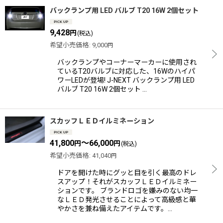
バックランプ用 LED バルブ T20 16W 2個セット
9,428
円
(税込)
希望小売価格
:
9,000
円
バックランプやコーナーマーカーに使用され
ているT20バルブに対応した、16Wのハイパ
ワーLEDが登場! J-NEXT バックランプ用 LED
バルブ T20 16W 2個セット …
スカッフＬＥＤイルミネーション
41,800
～66,000
円
円
(税込)
希望小売価格
:
41,040
円
ドアを開けた時にグッと目を引く最高のドレ
スアップ！それがスカッフＬＥＤイルミネー
ションです。 ブランドロゴを嫌みのない均一
なＬＥＤ発光させることによって高級感と華
やかさを兼ね備えたアイテムです。…