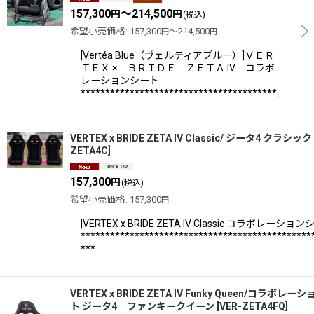
157,300
～214,500
円
円
(税込)
希望小売価格
:
157,300
～214,500
円
円
絞り込む
[Vertéa Blue（ヴェルティアブルー）]ＶＥＲ
ＴＥＸ × ＢＲＩＤＥ ＺＥＴＡ IV コラボ
レーションシート
****************************************…
VERTEX x BRIDE ZETA IV Classic/ ジータ4 クラシック
ZETA4C
]
157,300
円
(税込)
希望小売価格
:
157,300
円
[VERTEX x BRIDE ZETA IV Classic コラボレーショ
***********************************************
***…
VERTEX x BRIDE ZETA IV Funky Queen/コラボレ
ト ジータ4 ファンキークイーン
[
VER-ZETA4FQ
]