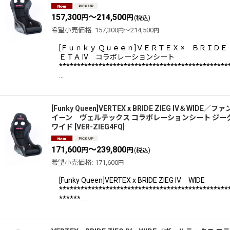
157,300
～214,500
円
円
(税込)
希望小売価格
:
157,300
～214,500
円
円
[Ｆｕｎｋｙ Ｑｕｅｅｎ]ＶＥＲＴＥＸ × ＢＲＩＤＥ
ＥＴＡ IV コラボレーションシート
***********************************************
…
[Funky Queen]VERTEX x BRIDE ZIEG IV＆WIDE／
イーン ヴェルテックス コラボレーションシート ジー
ワイド
[
VER-ZIEG4FQ
]
171,600
～239,800
円
円
(税込)
希望小売価格
:
171,600
円
[Funky Queen]VERTEX x BRIDE ZIEG IV WIDE
***********************************************
******…