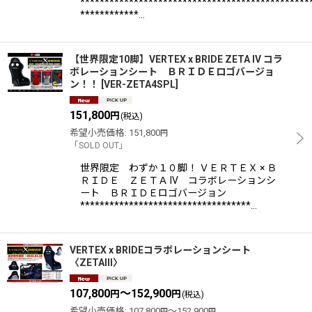
***********************************************
************…
【世界限定10脚】VERTEX x BRIDE ZETA IV コラ
ボレーションシート ＢＲＩＤＥロゴバージョ
ン！！
[
VER-ZETA4SPL
]
151,800
円
(税込)
希望小売価格
:
151,800
円
「SOLD OUT」
世界限定 わずか１０脚！ ＶＥＲＴＥＸ × Ｂ
ＲＩＤＥ ＺＥＴＡ IV コラボレーションシ
ート ＢＲＩＤＥロゴバージョン
***********************************…
VERTEX x BRIDEコラボレーションシート
〈ZETAIII〉
107,800
～152,900
円
円
(税込)
希望小売価格
:
107,800
～152,900
円
円