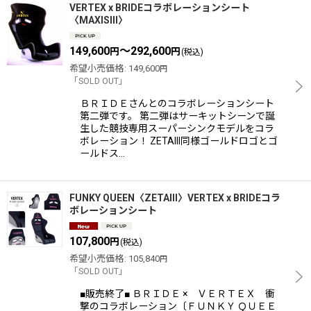
VERTEX x BRIDEコラボレーションシート
〈MAXISIII〉
149,600
～292,600
円
円
(税込)
希望小売価格
:
149,600
円
「SOLD OUT」
ＢＲＩＤＥさんとのコラボレーションシート
第二弾です。 第二弾はサーキットシーンで誕
生した競技専用スーパーシンクモデルをコラ
ボレーション！ ZETAIII同様ゴールドロゴとゴ
ールドス…
FUNKY QUEEN〈ZETAIII〉VERTEX x BRIDEコラ
ボレーションシート
107,800
円
(税込)
希望小売価格
:
105,840
円
「SOLD OUT」
■販売終了■ ＢＲＩＤＥ × ＶＥＲＴＥＸ 衝
撃のコラボレーション〔ＦＵＮＫＹ ＱＵＥＥ