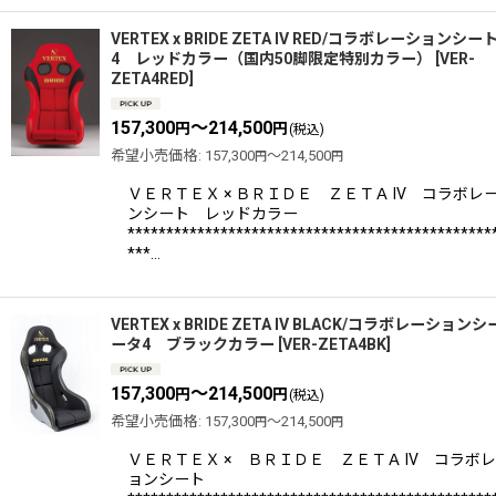
VERTEX x BRIDE ZETA IV RED/コラボレーションシー
4 レッドカラー（国内50脚限定特別カラー）
[
VER-
ZETA4RED
]
157,300
～214,500
円
円
(税込)
希望小売価格
:
157,300
～214,500
円
円
ＶＥＲＴＥＸ × ＢＲＩＤＥ ＺＥＴＡ IV コラボレ
ンシート レッドカラー
***********************************************
***…
VERTEX x BRIDE ZETA IV BLACK/コラボレーション
ータ4 ブラックカラー
[
VER-ZETA4BK
]
157,300
～214,500
円
円
(税込)
希望小売価格
:
157,300
～214,500
円
円
ＶＥＲＴＥＸ × ＢＲＩＤＥ ＺＥＴＡ IV コラボ
ョンシート