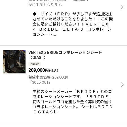
受注生産となります。
◆Ｌサイズ（ＦＲＰ）が少しですが追加受注
させていただけることなりました！！ この機
会に是非ご検討ください！！ ＶＥＲＴＥＸ
× ＢＲＩＤＥ ＺＥＴＡ-３ コラボレーシ
ョンシート …
VERTEX x BRIDEコラボレーションシート
〈GIASII〉
209,000
円
(税込)
希望小売価格
:
209,000
円
「SOLD OUT」
生粋のシートメーカー「ＢＲＩＤＥ」とのコ
ラボレーションシートです。 「ＢＲＩＤＥ」
初のゴールドロゴを施した全く雰囲気の違う
コラボレーションシート。 シートはＢＲＩＤ
Ｅ ＧＩＡＳ I…