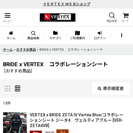
ＶＥＲＴＥＸ ＷＥＢショップ
メニュー
商品検索
カート
ホーム
商品検索
カテゴリ
ご利用案内
ログイン
ホーム
>
おすすめ商品
>
BRIDE x VERTEX コラボレーションシート
BRIDE x VERTEX コラボレーションシート
[
おすすめ商品
]
表示順変更
閉じる
13
件
表示数
:
VERTEX x BRIDE ZETA IV Vertéa Blue/コラボレー
ションシート ジータ4 ヴェルティアブルー
[
VER-
ZETA4VB
]
並び順
: