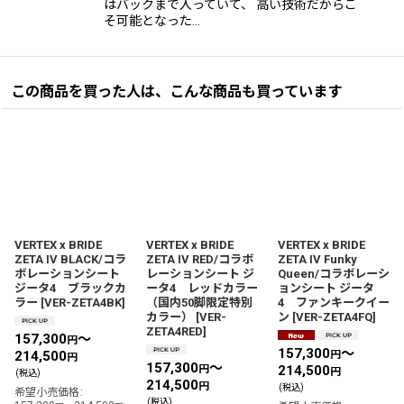
はバックまで入っていて、 高い技術だからこ
そ可能となった…
この商品を買った人は、こんな商品も買っています
VERTEX x BRIDE
VERTEX x BRIDE
VERTEX x BRIDE
ZETA IV BLACK/コラ
ZETA IV RED/コラボ
ZETA IV Funky
ボレーションシート
レーションシート ジ
Queen/コラボレーシ
ジータ4 ブラックカ
ータ4 レッドカラー
ョンシート ジータ
ラー
[
VER-ZETA4BK
]
（国内50脚限定特別
4 ファンキークイー
カラー）
[
VER-
ン
[
VER-ZETA4FQ
]
ZETA4RED
]
157,300
～
円
157,300
～
214,500
円
円
157,300
～
円
214,500
円
(税込)
214,500
円
(税込)
希望小売価格
:
(税込)