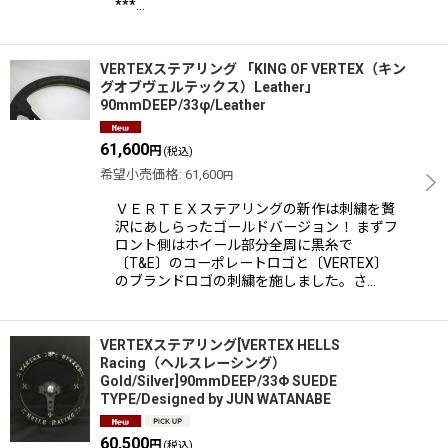
***…
VERTEXステアリング 「KING OF VERTEX（キン
グオブヴェルテックス）Leather」
90mmDEEP/33φ/Leather
61,600
円
(税込)
希望小売価格
:
61,600
円
ＶＥＲＴＥＸステアリングの新作は刺繍を贅
沢にあしらったゴールドバージョン！ まずフ
ロント側はホイール部分全周に黒糸で
〔T&E〕のコーポレートロゴと〔VERTEX〕
のブランドロゴの刺繍を施しました。さ…
VERTEXステアリング[VERTEX HELLS
Racing（ヘルスレーシング）
Gold/Silver]90mmDEEP/33Φ SUEDE
TYPE/Designed by JUN WATANABE
60,500
円
(税込)