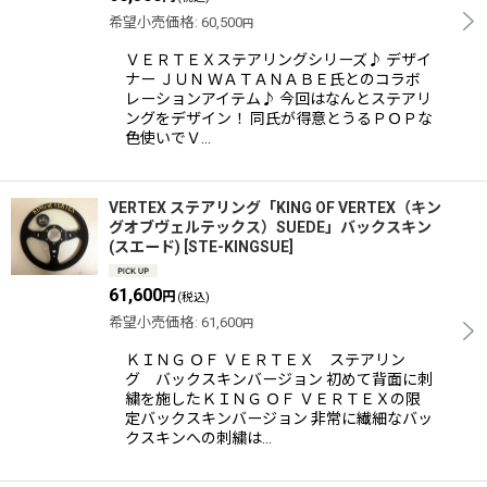
希望小売価格
:
60,500
円
ＶＥＲＴＥＸステアリングシリーズ♪ デザイ
ナー ＪＵＮ ＷＡＴＡＮＡＢＥ氏とのコラボ
レーションアイテム♪ 今回はなんとステアリ
ングをデザイン！ 同氏が得意とうるＰＯＰな
色使いでＶ…
VERTEX ステアリング「KING OF VERTEX（キン
グオブヴェルテックス）SUEDE」バックスキン
(スエード)
[
STE-KINGSUE
]
61,600
円
(税込)
希望小売価格
:
61,600
円
ＫＩＮＧ ＯＦ ＶＥＲＴＥＸ ステアリン
グ バックスキンバージョン 初めて背面に刺
繍を施したＫＩＮＧ ＯＦ ＶＥＲＴＥＸの限
定バックスキンバージョン 非常に繊細なバッ
クスキンへの刺繍は…