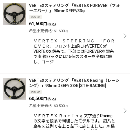
VERTEXステアリング 「VERTEX FOREVER（フォ
ーエバー）」90mmDEEP/33φ
61,600
円
(税込)
希望小売価格
:
61,600
円
ＶＥＲＴＥＸ ＳＴＥＥＲＩＮＧ 「ＦＯＲ
ＥＶＥＲ」 フロント上部にはVERTEX of
VERTEXを錦糸で、下部にはFOREVERを銀糸
で 刺繍バックには15個のスターを全周に施
し、ゴージ…
VERTEXステアリング 「VERTEX Racing（レーシ
ング）」90mmDEEP/ 33Φ
[
STE-RACING
]
60,500
円
(税込)
希望小売価格
:
60,500
円
ＶＥＲＴＥＸ Ｒａｃｉｎｇ 文字通りRacing
の文字を銀糸で刺繍したモデルです。 銀糸と
金糸を並列で右上と左下に施しました。刺繍