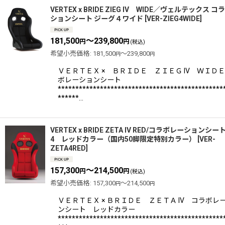
VERTEX x BRIDE ZIEG IV WIDE／ヴェルテックス 
ションシート ジーグ４ワイド
[
VER-ZIEG4WIDE
]
181,500
～239,800
円
円
(税込)
希望小売価格
:
181,500
～239,800
円
円
ＶＥＲＴＥＸ × ＢＲＩＤＥ ＺＩＥＧ IV ＷＩＤＥ
ボレーションシート
***********************************************
******…
VERTEX x BRIDE ZETA IV RED/コラボレーションシー
4 レッドカラー（国内50脚限定特別カラー）
[
VER-
ZETA4RED
]
157,300
～214,500
円
円
(税込)
希望小売価格
:
157,300
～214,500
円
円
ＶＥＲＴＥＸ × ＢＲＩＤＥ ＺＥＴＡ IV コラボレ
ンシート レッドカラー
***********************************************