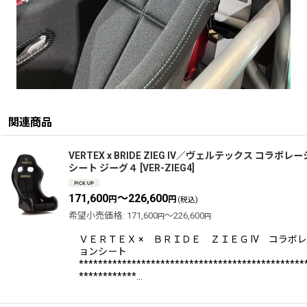
関連商品
VERTEX x BRIDE ZIEG IV／ヴェルテックス コラボレ
シート ジーグ４
[
VER-ZIEG4
]
171,600
～226,600
円
円
(税込)
希望小売価格
:
171,600
～226,600
円
円
ＶＥＲＴＥＸ × ＢＲＩＤＥ ＺＩＥＧ IV コラボ
ョンシート
***********************************************
************…