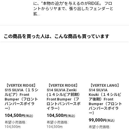
に、“本物の迫力”を与えるのがRIDGE。 フロ
ントからリヤまで、張り出したフェンダーと
拡…
この商品を買った人は、こんな商品も買っています
【VERTEX RIDGE】
【VERTEX RIDGE】
【VERTEX LANG】
S15 SILVIA（１５シ
S14 SILVIA Zenki
S14 SILVIA
ルビア）Front
(１４シルビア前期）
Kouki（１４シルビ
Bumper（フロント
Front Bumper（フ
ア後期）Front
バンパースポイラ
ロントバンパースポ
Bumper（フロント
ー）
イラー）
バンパースポイラ
ー）
104,500
104,500
円
円
(税込)
(税込)
99,000
円
(税込)
希望小売価格
:
希望小売価格
:
104,500
104,500
希望小売価格
:
円
円