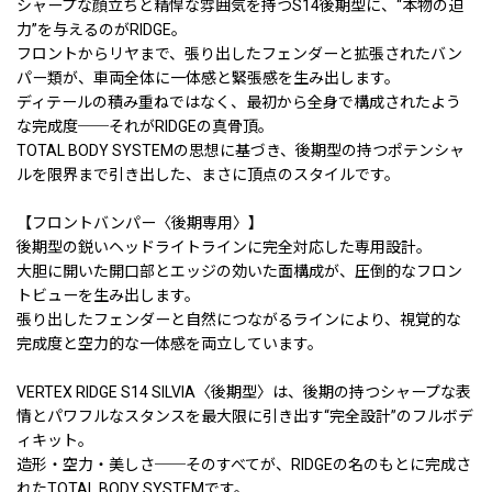
シャープな顔立ちと精悍な雰囲気を持つS14後期型に、“本物の迫
力”を与えるのがRIDGE。
フロントからリヤまで、張り出したフェンダーと拡張されたバン
パー類が、車両全体に一体感と緊張感を生み出します。
ディテールの積み重ねではなく、最初から全身で構成されたよう
な完成度──それがRIDGEの真骨頂。
TOTAL BODY SYSTEMの思想に基づき、後期型の持つポテンシャ
ルを限界まで引き出した、まさに頂点のスタイルです。
【フロントバンパー〈後期専用〉】
後期型の鋭いヘッドライトラインに完全対応した専用設計。
大胆に開いた開口部とエッジの効いた面構成が、圧倒的なフロン
トビューを生み出します。
張り出したフェンダーと自然につながるラインにより、視覚的な
完成度と空力的な一体感を両立しています。
VERTEX RIDGE S14 SILVIA〈後期型〉は、後期の持つシャープな表
情とパワフルなスタンスを最大限に引き出す“完全設計”のフルボデ
ィキット。
造形・空力・美しさ──そのすべてが、RIDGEの名のもとに完成さ
れたTOTAL BODY SYSTEMです。